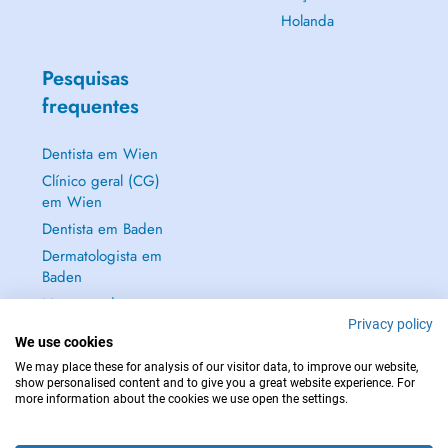
Holanda
Pesquisas
frequentes
Dentista em Wien
Clínico geral (CG)
em Wien
Dentista em Baden
Dermatologista em
Baden
Mostrar tudo →
Privacy policy
We use cookies
We may place these for analysis of our visitor data, to improve our website,
show personalised content and to give you a great website experience. For
more information about the cookies we use open the settings.
EM CASO DE EMERGÊNCIA, CONTACTE : 112
Copyright © 2026 - DOCTENA Doctena Austria GmbH, Wien