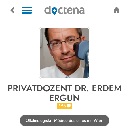
PRIVATDOZENT DR. ERDEM
ERGUN
356
Oftalmologista - Médico dos olhos em Wien