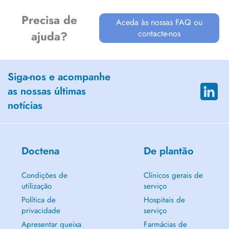
Precisa de
Aceda às nossas FAQ ou
contacte-nos
ajuda?
Siga-nos e acompanhe
as nossas últimas
notícias
Doctena
De plantão
Condições de
Clínicos gerais de
utilização
serviço
Política de
Hospitais de
privacidade
serviço
Apresentar queixa
Farmácias de