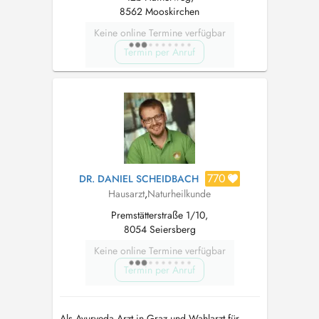
8562 Mooskirchen
Keine online Termine verfügbar
Termin per Anruf
770
DR. DANIEL SCHEIDBACH
Hausarzt
,
Naturheilkunde
Premstätterstraße 1/10,
8054 Seiersberg
Keine online Termine verfügbar
Termin per Anruf
Als Ayurveda Arzt in Graz und Wahlarzt für