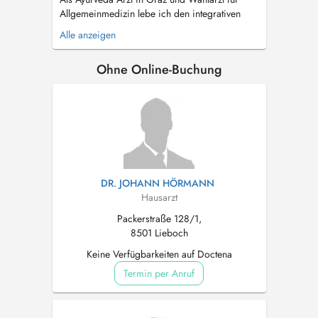
Allgemeinmedizin lebe ich den integrativen
Ansatz der Naturheilkunde aus Indien. Der
Alle anzeigen
Ayurveda dient zur Krankheitsprophylaxe und
Stärkung, die Wissenschaft vom Leben hat aber
Ohne Online-Buchung
auch Jahrtausende an Erfahrung zu Ernährung
und ganzheitlicher Therapie bei chroni...
DR. JOHANN HÖRMANN
Hausarzt
Packerstraße 128/1,
8501 Lieboch
Keine Verfügbarkeiten auf Doctena
Termin per Anruf