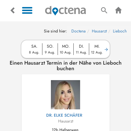
Sie sind hier:
Doctena
Hausarzt
Lieboch
SA.
SO.
MO.
DI.
MI.
8 Aug.
9 Aug.
10 Aug.
11 Aug.
12 Aug.
Einen Hausarzt Termin in der Nähe von Lieboch
buchen
DR. ELKE SCHÄFER
Hausarzt
12b Hafnerweg,