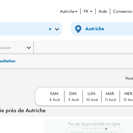
Autriche
FR
Aide
Connexion
×
urance
ultation
Vous
SAM.
DIM.
LUN.
MAR.
MER
8 Août
9 Août
10 Août
11 Août
12 Ao
e près de Autriche
Pas de disponibilités en ligne
Appeler pour prendre RDV