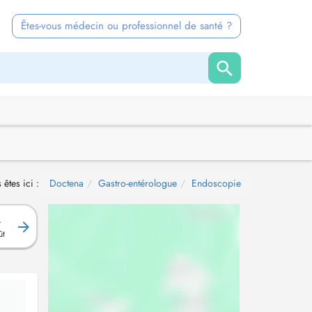
Êtes-vous médecin ou professionnel de santé ?
 êtes ici :
Doctena
Gastro-entérologue
Endoscopie
.
ût