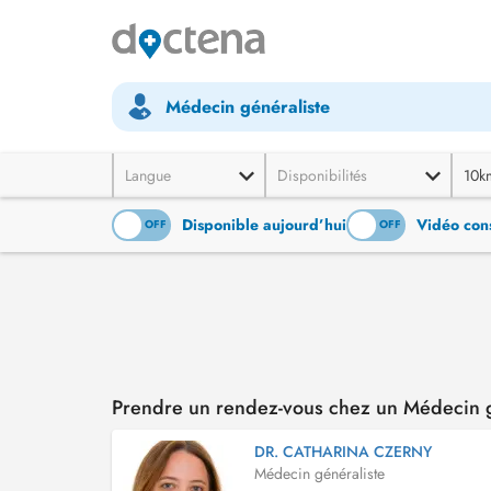
Médecin généraliste
Langue
Disponibilités
10k
Disponible aujourd’hui
Vidéo cons
ON
OFF
ON
OFF
Prendre un rendez-vous chez un Médecin g
DR. CATHARINA CZERNY
Médecin généraliste