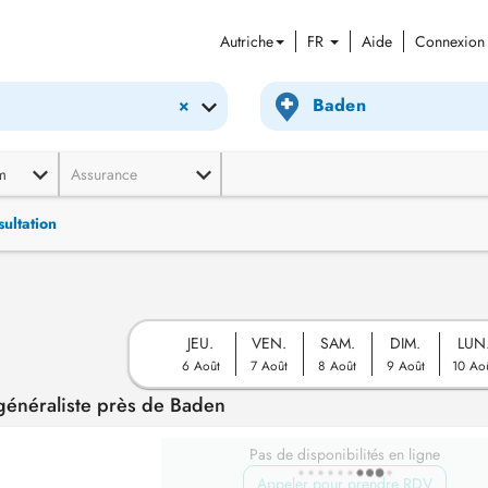
Autriche
FR
Aide
Connexion
×
m
Assurance
ultation
JEU.
VEN.
SAM.
DIM.
LUN
6 Août
7 Août
8 Août
9 Août
10 Ao
énéraliste près de Baden
Pas de disponibilités en ligne
Appeler pour prendre RDV