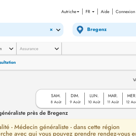
Autriche
FR
Aide
Connexion
×
m
Assurance
ultation
V
SAM.
DIM.
LUN.
MAR.
MER
8 Août
9 Août
10 Août
11 Août
12 Ao
énéraliste près de Bregenz
alité - Médecin généraliste - dans cette région
herche avec qui vous pouvez prendre rendez-vous e