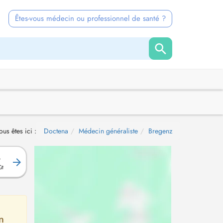
Êtes-vous médecin ou professionnel de santé ?
ous êtes ici :
Doctena
Médecin généraliste
Bregenz
.
ût
n