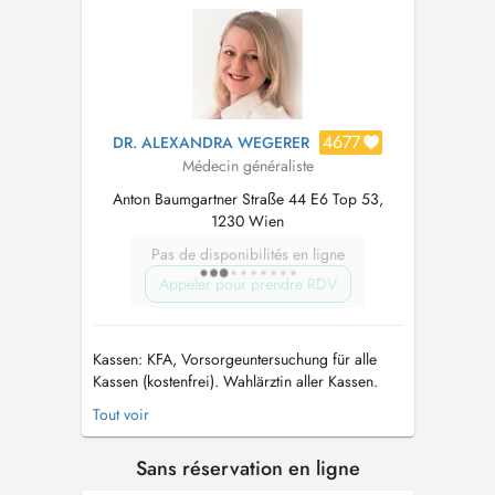
4677
DR. ALEXANDRA WEGERER
Médecin généraliste
Anton Baumgartner Straße 44 E6 Top 53,
1230 Wien
Pas de disponibilités en ligne
Appeler pour prendre RDV
Kassen: KFA, Vorsorgeuntersuchung für alle
Kassen (kostenfrei). Wahlärztin aller Kassen.
Über mich: Ich wurde 1981 in Wien geboren
Tout voir
und verbrachte meine gesamte Kindheit und
Schulzeit hier in Alt Erlaa. Mein Studium
Sans réservation en ligne
absolvierte ich an der MedUniWien ...