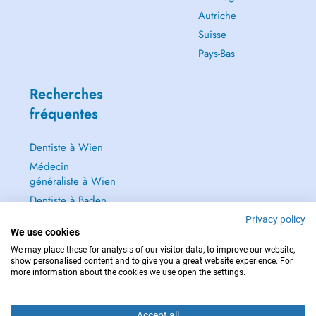
Autriche
Suisse
Pays-Bas
Recherches
fréquentes
Dentiste à Wien
Médecin
généraliste à Wien
Dentiste à Baden
Dermatologie à
Privacy policy
We use cookies
Baden
We may place these for analysis of our visitor data, to improve our website,
Tout voir →
show personalised content and to give you a great website experience. For
more information about the cookies we use open the settings.
Accept all