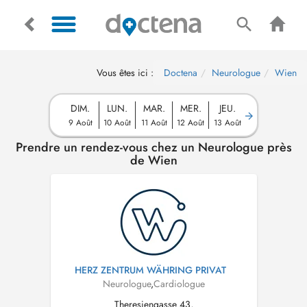
Vous êtes ici :
Doctena
Neurologue
Wien
DIM.
LUN.
MAR.
MER.
JEU.
9 Août
10 Août
11 Août
12 Août
13 Août
Prendre un rendez-vous chez un Neurologue près
de Wien
HERZ ZENTRUM WÄHRING PRIVAT
Neurologue
,
Cardiologue
Theresiengasse 43,