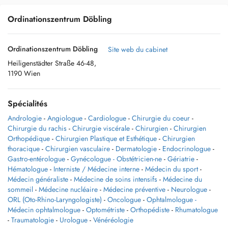
Ordinationszentrum Döbling
Ordinationszentrum Döbling
Site web du cabinet
Heiligenstädter Straße 46-48,
1190 Wien
Spécialités
Andrologie
-
Angiologue
-
Cardiologue
-
Chirurgie du coeur
-
Chirurgie du rachis
-
Chirurgie viscérale
-
Chirurgien
-
Chirurgien
Orthopédique
-
Chirurgien Plastique et Esthétique
-
Chirurgien
thoracique
-
Chirurgien vasculaire
-
Dermatologie
-
Endocrinologue
-
Gastro-entérologue
-
Gynécologue - Obstétricien-ne
-
Gériatrie
-
Hématologue
-
Interniste / Médecine interne
-
Médecin du sport
-
Médecin généraliste
-
Médecine de soins intensifs
-
Médecine du
sommeil
-
Médecine nucléaire
-
Médecine préventive
-
Neurologue
-
ORL (Oto-Rhino-Laryngologiste)
-
Oncologue
-
Ophtalmologue -
Médecin ophtalmologue
-
Optométriste
-
Orthopédiste
-
Rhumatologue
-
Traumatologie
-
Urologue
-
Vénéréologie