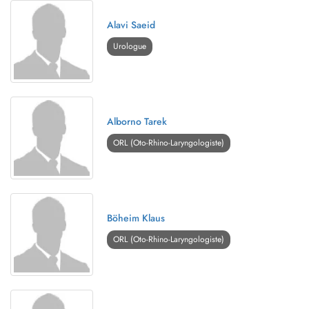
Alavi Saeid
Urologue
Alborno Tarek
ORL (Oto-Rhino-Laryngologiste)
Böheim Klaus
ORL (Oto-Rhino-Laryngologiste)