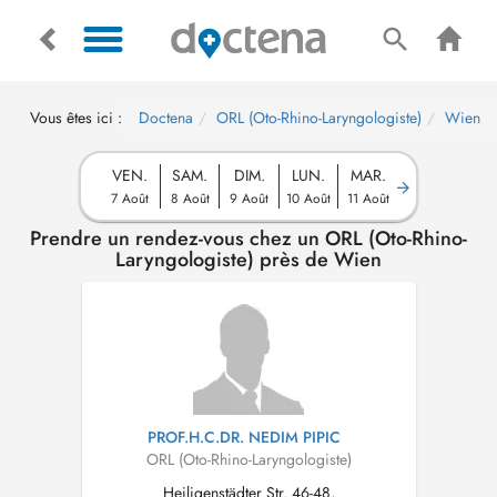
Vous êtes ici :
Doctena
ORL (Oto-Rhino-Laryngologiste)
Wien
VEN.
SAM.
DIM.
LUN.
MAR.
7 Août
8 Août
9 Août
10 Août
11 Août
Prendre un rendez-vous chez un ORL (Oto-Rhino-
Laryngologiste) près de Wien
PROF.H.C.DR. NEDIM PIPIC
ORL (Oto-Rhino-Laryngologiste)
Heiligenstädter Str. 46-48,