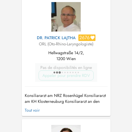
2676
DR. PATRICK LAJTHA
ORL (Oto-Rhino-Laryngologiste)
Hellwagstraße 14/2,
1200 Wien
Pas de disponibilités en ligne
Appeler pour prendre RDV
Konsiliararzt am NRZ Rosenhügel Konsiliararzt
am KH Klosterneuburg Konsiliararzt an den
Krankenhäusern der AUVA
Tout voir
Zusatzqualifikationen: Zusatzfach Phoniatrie,
Grundlagen in Qualitätsmanagement,
Raucherentwöhnung Besondere Tätigkeiten:
Lehrauftrag an der Musikuniversität