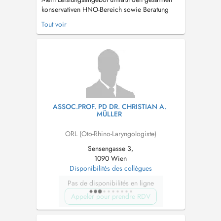
konservativen HNO-Bereich sowie Beratung
und Zweitmeinung hinsichtlich empfohlener
Tout voir
Operationen. Diesbezüglich liegt mein
Schwerpunkt auf Nasen- und
Nasennebenhöhlen-Operationen, Eingriffen bei
Kindern sowie der Beratung von Tauchern,
Sportlern und in der Lu...
ASSOC.PROF. PD DR. CHRISTIAN A.
MÜLLER
ORL (Oto-Rhino-Laryngologiste)
Sensengasse 3,
1090 Wien
Disponibilités des collègues
Pas de disponibilités en ligne
Appeler pour prendre RDV