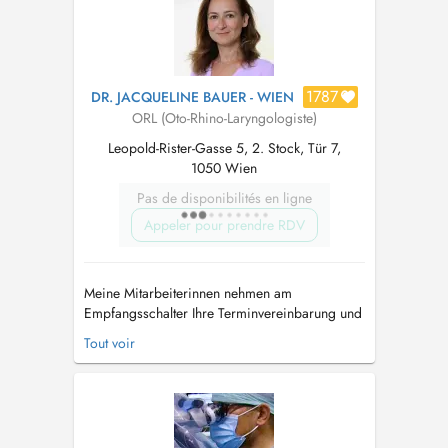
Wien,Stimmkunde, Stimmhy...
1787
DR. JACQUELINE BAUER - WIEN
ORL (Oto-Rhino-Laryngologiste)
Leopold-Rister-Gasse 5, 2. Stock, Tür 7,
1050 Wien
Pas de disponibilités en ligne
Appeler pour prendre RDV
Meine Mitarbeiterinnen nehmen am
Empfangsschalter Ihre Terminvereinbarung und
Ihre Anmeldung in der Ordination entgegen
Tout voir
und stehen mit Rat und Tat zur Seite. Im Rahmen
der eigentlichen Ordination werden Ihre
Beschwerden erhoben und die Organe des
HNO-Bereichs (Ohren, Nase, Mund/Rachen,
Kehlkopf u...