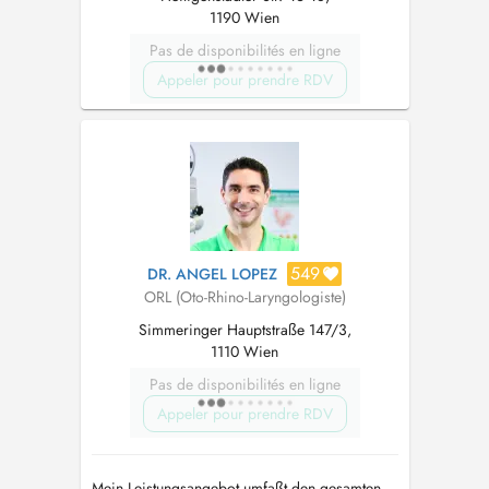
1190 Wien
Pas de disponibilités en ligne
Appeler pour prendre RDV
549
DR. ANGEL LOPEZ
ORL (Oto-Rhino-Laryngologiste)
Simmeringer Hauptstraße 147/3,
1110 Wien
Pas de disponibilités en ligne
Appeler pour prendre RDV
Mein Leistungsangebot umfaßt den gesamten