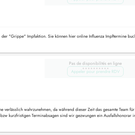
 der "Grippe" Impfaktion. Sie können hier online Influenza Impftermine buc
Pas de disponibilités en ligne
Appeler pour prendre RDV
mine verlässlich wahrzunehmen, da während dieser Zeit das gesamte Team für
s bzw kurzfristigen Terminabsagen sind wir gezwungen ein Ausfallshonorar 
...