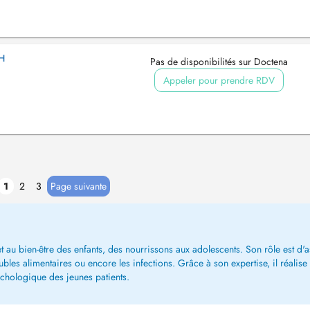
H
Pas de disponibilités sur Doctena
Appeler pour prendre RDV
1
2
3
Page suivante
et au bien-être des enfants, des nourrissons aux adolescents. Son rôle est d'as
s troubles alimentaires ou encore les infections. Grâce à son expertise, il ré
ychologique des jeunes patients.