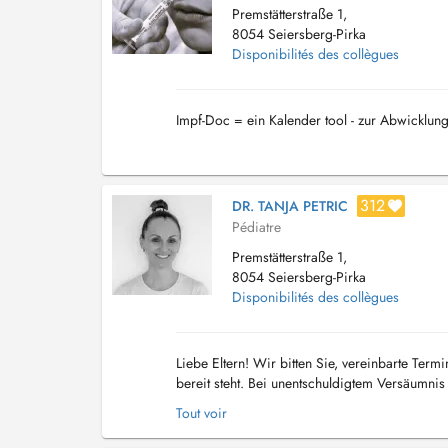
Premstätterstraße 1,
8054 Seiersberg-Pirka
Disponibilités des collègues
Impf-Doc = ein Kalender tool - zur Abwicklung
312
DR. TANJA PETRIC
Pédiatre
Premstätterstraße 1,
8054 Seiersberg-Pirka
Disponibilités des collègues
Liebe Eltern! Wir bitten Sie, vereinbarte Ter
bereit steht. Bei unentschuldigtem Versäumni
von 78 Euro in Rechnung zu stellen. Vielen Da
Tout voir