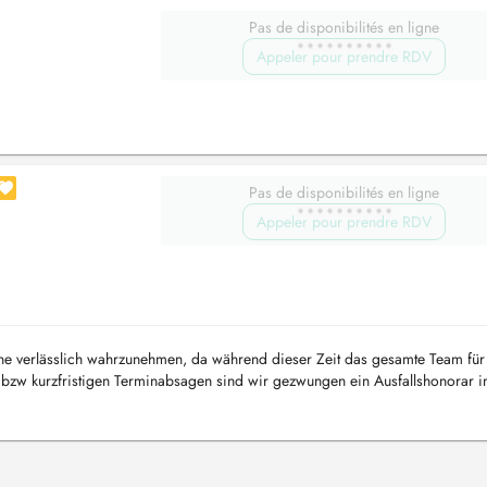
Pas de disponibilités en ligne
Appeler pour prendre RDV
Pas de disponibilités en ligne
Appeler pour prendre RDV
mine verlässlich wahrzunehmen, da während dieser Zeit das gesamte Team für
s bzw kurzfristigen Terminabsagen sind wir gezwungen ein Ausfallshonorar 
...