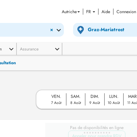
Autriche
FR
Aide
Connexion
×
m
Assurance
ultation
VEN.
SAM.
DIM.
LUN.
MAR
7 Août
8 Août
9 Août
10 Août
11 Ao
Pas de disponibilités en ligne
Appeler pour prendre RDV