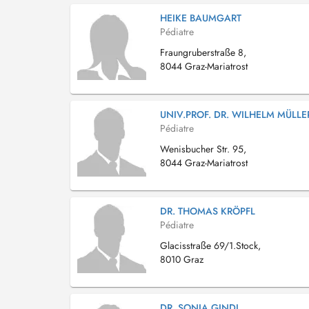
HEIKE BAUMGART
Pédiatre
Fraungruberstraße 8,
8044 Graz-Mariatrost
UNIV.PROF. DR. WILHELM MÜLLE
Pédiatre
Wenisbucher Str. 95,
8044 Graz-Mariatrost
DR. THOMAS KRÖPFL
Pédiatre
Glacisstraße 69/1.Stock,
8010 Graz
DR. SONJA GINDL