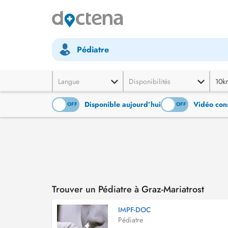
Pédiatre
Langue
Disponibilités
10k
Disponible aujourd’hui
Vidéo cons
ON
OFF
ON
OFF
Trouver un Pédiatre à Graz-Mariatrost
IMPF-DOC
Pédiatre