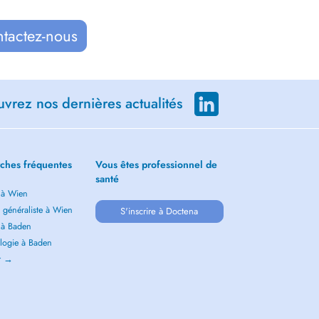
ntactez-nous
vrez nos dernières actualités
ches fréquentes
Vous êtes professionnel de
santé
 à Wien
 généraliste à Wien
S'inscrire à Doctena
 à Baden
logie à Baden
ir →