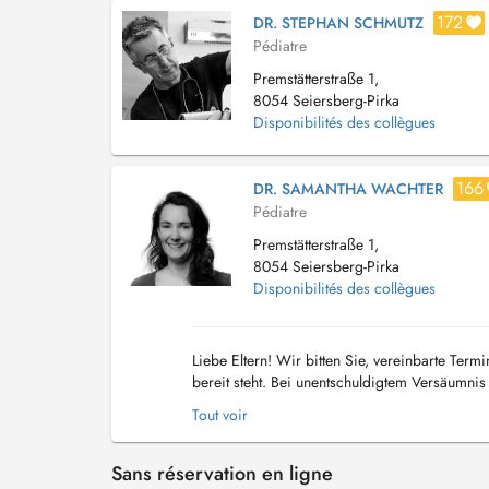
172
DR. STEPHAN SCHMUTZ
Pédiatre
Premstätterstraße 1,
8054 Seiersberg-Pirka
Disponibilités des collègues
166
DR. SAMANTHA WACHTER
Pédiatre
Premstätterstraße 1,
8054 Seiersberg-Pirka
Disponibilités des collègues
Liebe Eltern! Wir bitten Sie, vereinbarte Ter
bereit steht. Bei unentschuldigtem Versäumni
von 78 Euro in Rechnung zu stellen. Vielen Da
Tout voir
Sans réservation en ligne