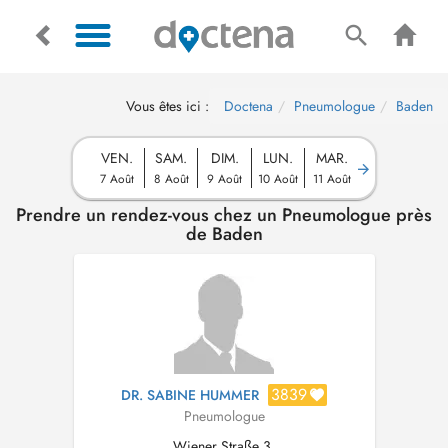
Vous êtes ici :
Doctena
Pneumologue
Baden
VEN.
SAM.
DIM.
LUN.
MAR.
7 Août
8 Août
9 Août
10 Août
11 Août
Prendre un rendez-vous chez un Pneumologue près
de Baden
3839
DR. SABINE HUMMER
Pneumologue
Wiener Straße 3,