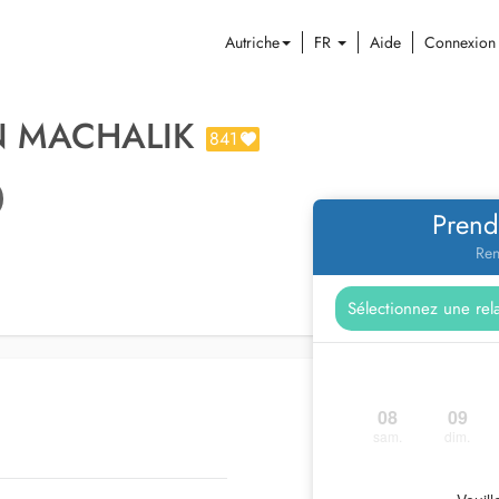
Autriche
FR
Aide
Connexion
N MACHALIK
841
Prend
Ren
08
09
sam.
dim.