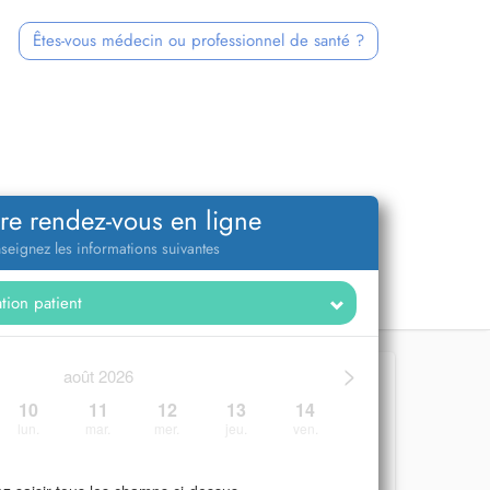
Êtes-vous médecin ou professionnel de santé ?
re rendez-vous en ligne
seignez les informations suivantes
>
août 2026
10
11
12
13
14
lun.
mar.
mer.
jeu.
ven.