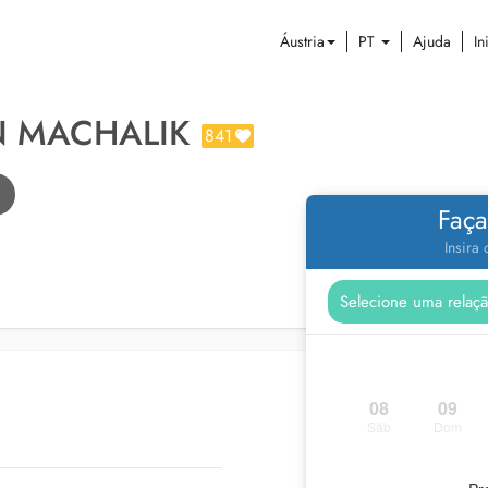
Áustria
PT
Ajuda
In
N MACHALIK
841
Faça
Insira
08
09
Sáb
Dom