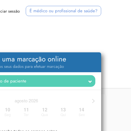
É médico ou profissional de saúde?
iciar sessão
 uma marcação online
 os seus dados para efetuar marcação
>
agosto 2026
10
11
12
13
14
Seg
Ter
Qua
Qui
Sex