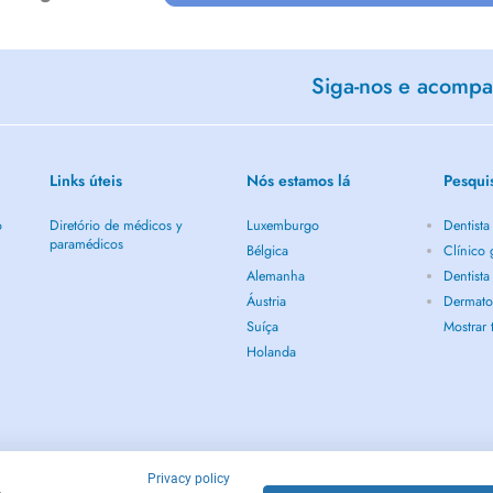
Siga-nos e acompan
Links úteis
Nós estamos lá
Pesqui
o
Diretório de médicos y
Luxemburgo
Dentist
paramédicos
Bélgica
Clínico
Alemanha
Dentist
Áustria
Dermato
Suíça
Mostrar
Holanda
Privacy policy