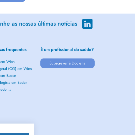
he as nossas últimas notícias
sas frequentes
É um profissional de saúde?
a em Wien
Subscrever à Doctena
 geral (CG) em Wien
a em Baden
logista em Baden
 tudo →