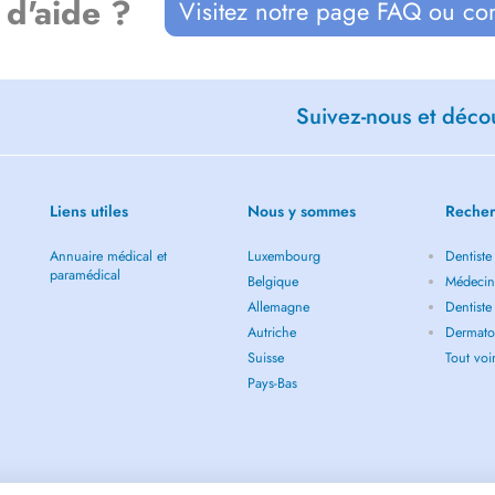
 d'aide ?
Visitez notre page FAQ ou co
Suivez-nous et décou
stung!)
Liens utiles
Nous y sommes
Recher
chbar
Annuaire médical et
Luxembourg
Dentiste
paramédical
tarzt-noori.at
Belgique
Médecin
Allemagne
Dentiste
Autriche
Dermato
Suisse
Tout vo
inabsage ein Entschädigungs-
Pays-Bas
Stunden vorher abgesagt werden,
 - Absagen über Telefon oder E-
.
bsage des Termins kann er