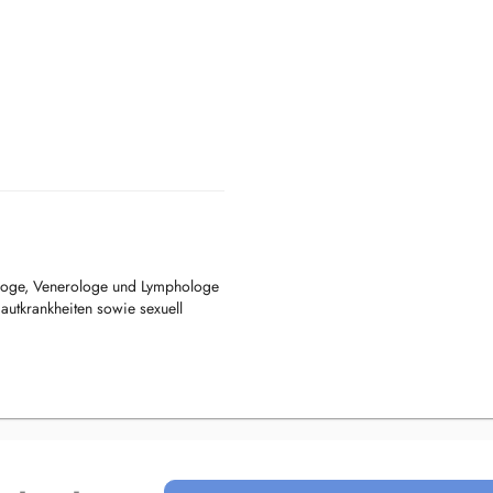
ologe, Venerologe und Lymphologe
utkrankheiten sowie sexuell
tis und anderen Hautkrankheiten
eratung
hsorgen