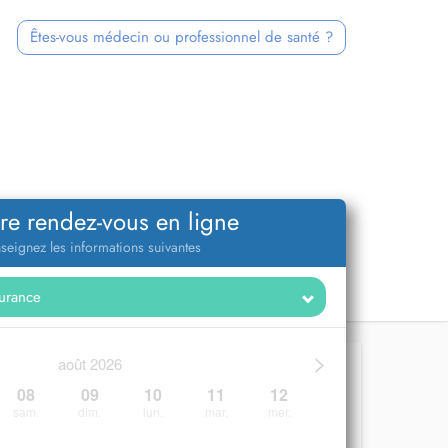
Êtes-vous médecin ou professionnel de santé ?
re rendez-vous en ligne
seignez les informations suivantes
>
août 2026
08
09
10
11
12
sam.
dim.
lun.
mar.
mer.