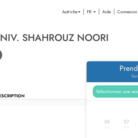
Autriche
FR
Aide
Connexion
UNIV. SHAHROUZ NOORI
Prend
Ren
ESCRIPTION
06
07
jeu.
ven.