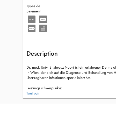
Types de
paiement
Description
Dr. med. Univ. Shahrouz Noori ist ein erfahrener Dermat
in Wien, der sich auf die Diagnose und Behandlung von Ha
übertragbaren Infektionen spezialisiert hat.
Leistungsschwerpunkte:
Hauterkrankungen: Behandlung von Psoriasis, Neurodermi
Tout voir
Behandlung von Akne, Rosazea und generelle Hautpflege-B
Hautkrebsvorsorge/Muttermalkontrollen, sowie Tumornac
Haarausfall
Behandlung Hautinfektionen und Hautallergien