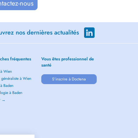
ntactez-nous
vrez nos dernières actualités
ches fréquentes
Vous êtes professionnel de
santé
 à Wien
 généraliste à Wien
S'inscrire à Doctena
 à Baden
logie à Baden
ir →