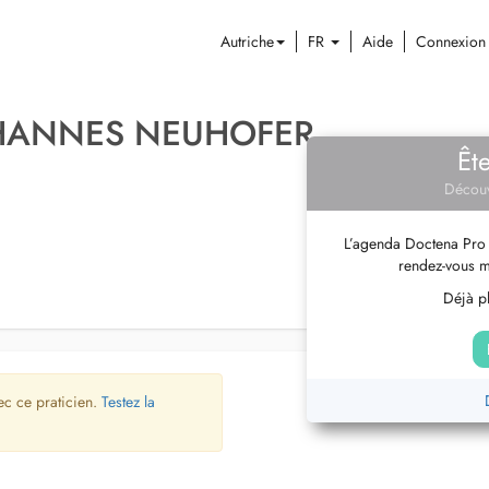
Autriche
FR
Aide
Connexion
OHANNES NEUHOFER
Êt
Découv
L’agenda Doctena Pro 
rendez-vous m
Déjà pl
ec ce praticien.
Testez la