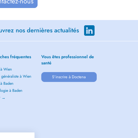
ntactez-nous
vrez nos dernières actualités
ches fréquentes
Vous êtes professionnel de
santé
 à Wien
 généraliste à Wien
S'inscrire à Doctena
 à Baden
logie à Baden
ir →