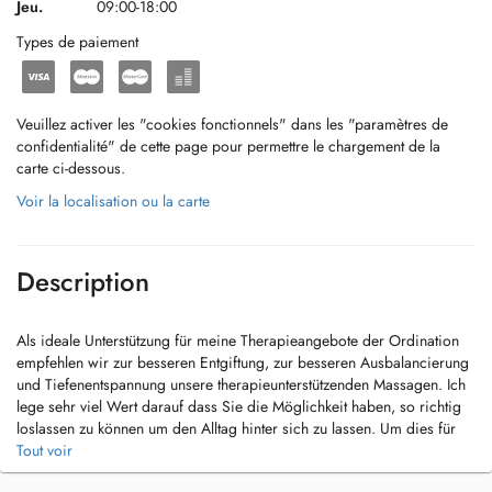
Jeu.
09:00-18:00
Types de paiement
Veuillez activer les "cookies fonctionnels" dans les "paramètres de
confidentialité" de cette page pour permettre le chargement de la
carte ci-dessous.
Voir la localisation ou la carte
Description
Als ideale Unterstützung für meine Therapieangebote der Ordination
empfehlen wir zur besseren Entgiftung, zur besseren Ausbalancierung
und Tiefenentspannung unsere therapieunterstützenden Massagen. Ich
lege sehr viel Wert darauf dass Sie die Möglichkeit haben, so richtig
loslassen zu können um den Alltag hinter sich zu lassen. Um dies für
Sie zu ermöglichen bieten wir Ihnen 60- und 90 Minuten-Termine an.
Tout voir
Wir verwenden zur optimalen Behandlung spezielle Öle und Kräuter.