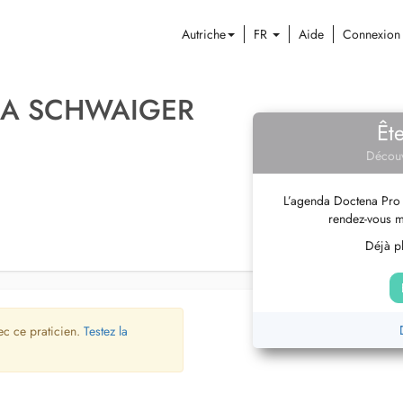
Autriche
FR
Aide
Connexion
EA SCHWAIGER
Êt
Découv
L’agenda Doctena Pro 
rendez-vous m
Déjà pl
ec ce praticien.
Testez la