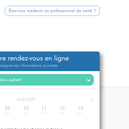
Êtes-vous médecin ou professionnel de santé ?
re rendez-vous en ligne
seignez les informations suivantes
>
août 2026
09
10
11
12
13
dim.
lun.
mar.
mer.
jeu.