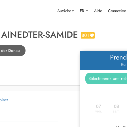
Autriche
FR
Aide
Connexion
A AINEDTER-SAMIDE
801
n der Donau
Prend
Ren
binet
07
08
ven.
sam.