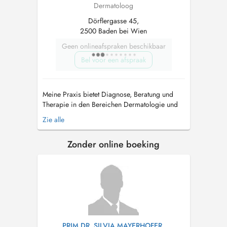
Dermatoloog
Dörflergasse 45,
2500 Baden bei Wien
Geen onlineafspraken beschikbaar
Bel voor een afspraak
Meine Praxis bietet Diagnose, Beratung und
Therapie in den Bereichen Dermatologie und
Venenerkrankungen. Fachärztin für
Zie alle
Venenerkrankungen Als Spezialistin mit
langjähriger Erfahrung auf den Gebieten
Zonder online boeking
Dermatologie und Venenerkrankungen biete ich
Ihnen mit Hilfe fortschrittlichster Technologie ...
PRIM.DR. SILVIA MAYERHOFER