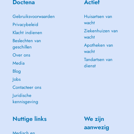
Doctena
Actief
Gebruiksvoorwaarden
Huisartsen van
wacht
Privacybeleid
Ziekenhuizen van
Klacht indienen
wacht
Beslechten van
Apotheken van
geschillen
wacht
Over ons
Tandartsen van
Media
dienst
Blog
Jobs
Contacteer ons
Juridische
kennisgeving
Nuttige links
We zijn
aanwezig
Medisch en