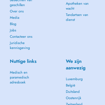
Beslechten van
Apotheken van
geschillen
wacht
Over ons
Tandartsen van
Media
dienst
Blog
Jobs
Contacteer ons
Juridische
kennisgeving
Nuttige links
We zijn
aanwezig
Medisch en
paramedisch
Luxemburg
adresboek
België
Duitsland
Oostenrijk
Zwitserland