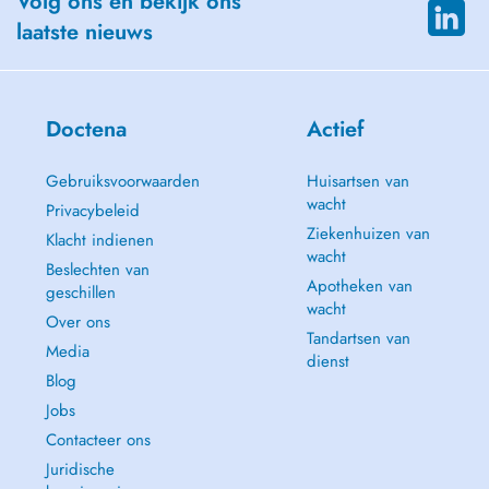
Volg ons en bekijk ons
laatste nieuws
Doctena
Actief
Gebruiksvoorwaarden
Huisartsen van
wacht
Privacybeleid
Ziekenhuizen van
Klacht indienen
wacht
Beslechten van
Apotheken van
geschillen
wacht
Over ons
Tandartsen van
Media
dienst
Blog
Jobs
Contacteer ons
Juridische