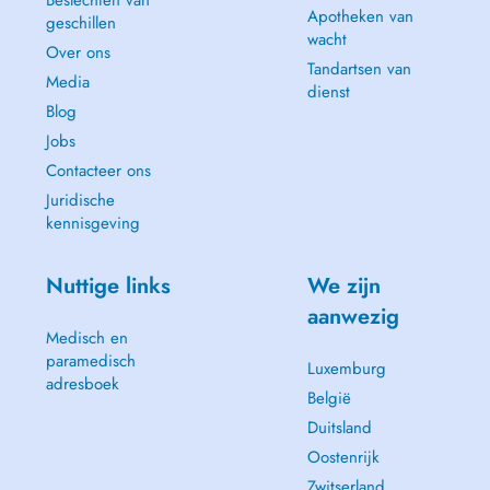
Beslechten van
Apotheken van
geschillen
wacht
Over ons
Tandartsen van
Media
dienst
Blog
Jobs
Contacteer ons
Juridische
kennisgeving
Nuttige links
We zijn
aanwezig
Medisch en
paramedisch
Luxemburg
adresboek
België
Duitsland
Oostenrijk
Zwitserland