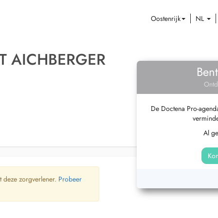
Oostenrijk
NL
T AICHBERGER
Bent
Ontd
De Doctena Pro-agenda 
verminde
Al g
Kom
t deze zorgverlener.
Probeer