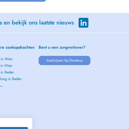
s en bekijk ons laatste nieuws
ire zoekopdrachten
Bent u een zorgverlener?
 in Wien
Inschrijven bij Doctena
 in Wien
 in Baden
loog in Baden
 →