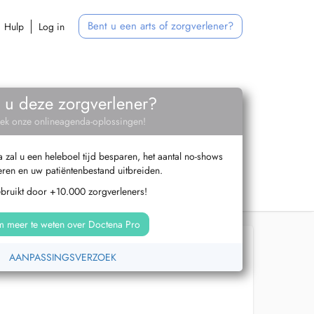
Bent u een arts of zorgverlener?
Hulp
Log in
 u deze zorgverlener?
ek onze onlineagenda-oplossingen!
zal u een heleboel tijd besparen, het aantal no-shows
ren en uw patiëntenbestand uitbreiden.
ebruikt door +10.000 zorgverleners!
 meer te weten over Doctena Pro
AANPASSINGSVERZOEK