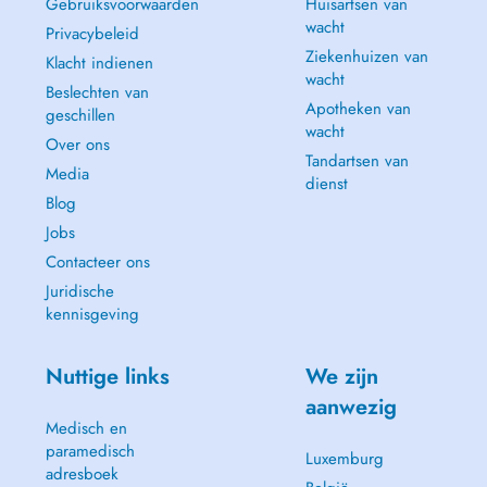
Gebruiksvoorwaarden
Huisartsen van
wacht
Privacybeleid
Ziekenhuizen van
Klacht indienen
wacht
Beslechten van
Apotheken van
geschillen
wacht
Over ons
Tandartsen van
Media
dienst
Blog
Jobs
Contacteer ons
Juridische
kennisgeving
Nuttige links
We zijn
aanwezig
Medisch en
paramedisch
Luxemburg
adresboek