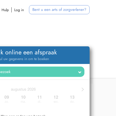
Bent u een arts of zorgverlener?
Hulp
Log in
k online een afspraak
ul uw gegevens in om te boeken
>
augustus 2026
09
10
11
12
13
zo.
ma.
di.
wo.
do.