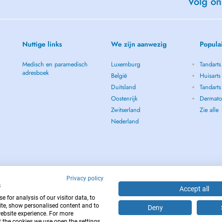
Volg on
Nuttige links
We zijn aanwezig
Popula
Medisch en paramedisch
Luxemburg
Tandarts
adresboek
België
Huisarts
Duitsland
Tandarts
Oostenrijk
Dermato
Zwitserland
Zie alle
Nederland
Privacy policy
s
Accept all
 for analysis of our visitor data, to
te, show personalised content and to
Deny
website experience. For more
112
 the cookies we use open the settings.