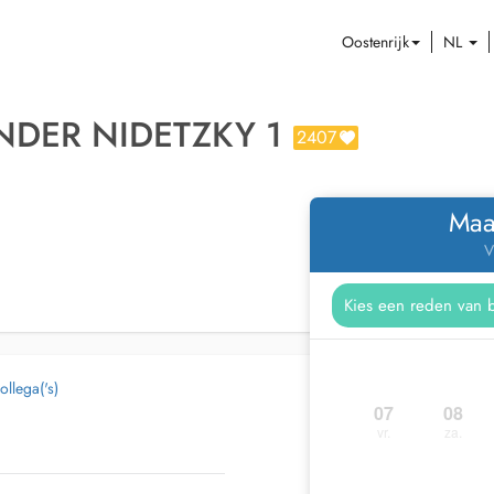
Oostenrijk
NL
NDER NIDETZKY 1
2407
Maa
V
llega('s)
07
08
vr.
za.