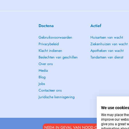
Doctena
Actief
Gebruiksvoorwaarden
Huisartsen van wacht
Privacybeleid
Ziekenhuizen van wacht
Klacht indienen
Apotheken van wacht
Beslechten van geschillen
Tandartsen van dienst
Over ons
Media
Blog
Jobs
Contacteer ons
Juridische kennisgeving
We use cookie
We may place these
improve our websi
give you a great 
NEEM IN GEVAL VAN NOOD CONTACT OP MET : 
information about