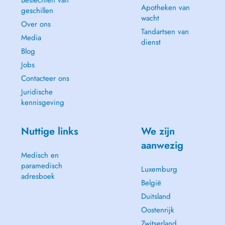
Beslechten van
Apotheken van
geschillen
wacht
Over ons
Tandartsen van
Media
dienst
Blog
Jobs
Contacteer ons
Juridische
kennisgeving
Nuttige links
We zijn
aanwezig
Medisch en
paramedisch
Luxemburg
adresboek
België
Duitsland
Oostenrijk
Zwitserland