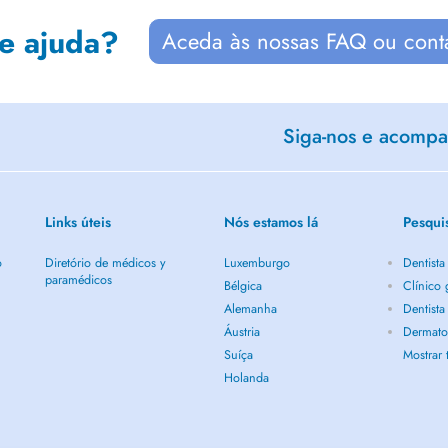
de ajuda?
Aceda às nossas FAQ ou cont
Siga-nos e acompan
Links úteis
Nós estamos lá
Pesqui
o
Diretório de médicos y
Luxemburgo
Dentist
paramédicos
Bélgica
Clínico
Alemanha
Dentist
Áustria
Dermato
Suíça
Mostrar
Holanda