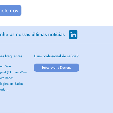
acte-nos
he as nossas últimas notícias
sas frequentes
É um profissional de saúde?
a em Wien
Subscrever à Doctena
 geral (CG) em Wien
a em Baden
logista em Baden
 tudo →