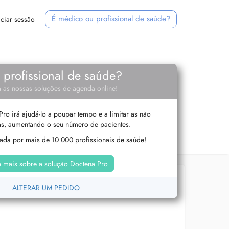
É médico ou profissional de saúde?
iciar sessão
e profissional de saúde?
 as nossas soluções de agenda online!
ro irá ajudá-lo a poupar tempo e a limitar as não
s, aumentando o seu número de pacientes.
izada por mais de 10 000 profissionais de saúde!
 mais sobre a solução Doctena Pro
ALTERAR UM PEDIDO