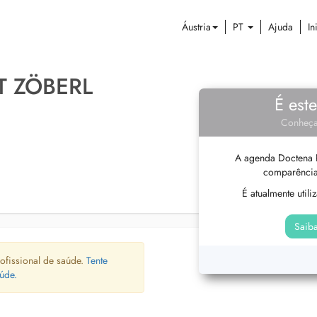
Áustria
PT
Ajuda
In
T ZÖBERL
É est
Conheça
A agenda Doctena P
comparência
É atualmente util
Saiba
ofissional de saúde.
Tente
úde.