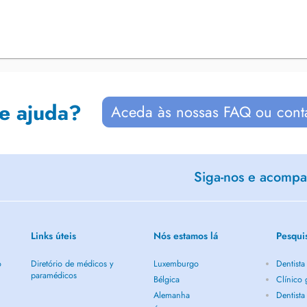
de ajuda?
Aceda às nossas FAQ ou cont
Siga-nos e acompan
Links úteis
Nós estamos lá
Pesqui
o
Diretório de médicos y
Luxemburgo
Dentist
paramédicos
Bélgica
Clínico
Alemanha
Dentist