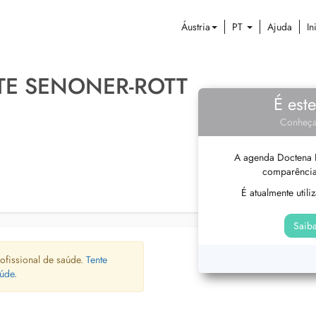
Áustria
PT
Ajuda
In
TTE SENONER-ROTT
É est
Conheça
A agenda Doctena P
comparência
É atualmente util
Saiba
ofissional de saúde.
Tente
úde.