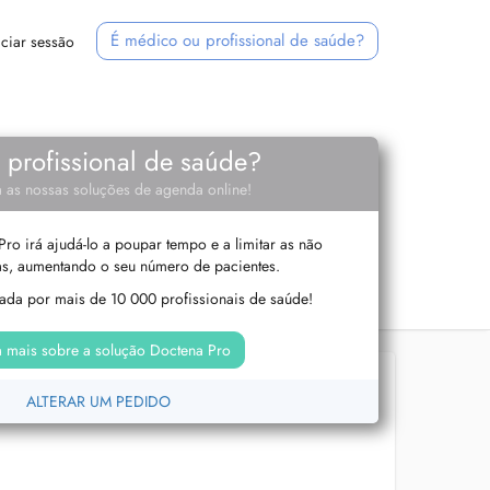
É médico ou profissional de saúde?
iciar sessão
e profissional de saúde?
 as nossas soluções de agenda online!
ro irá ajudá-lo a poupar tempo e a limitar as não
s, aumentando o seu número de pacientes.
izada por mais de 10 000 profissionais de saúde!
 mais sobre a solução Doctena Pro
ALTERAR UM PEDIDO