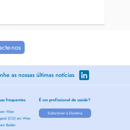
acte-nos
he as nossas últimas notícias
sas frequentes
É um profissional de saúde?
a em Wien
Subscrever à Doctena
 geral (CG) em Wien
a em Baden