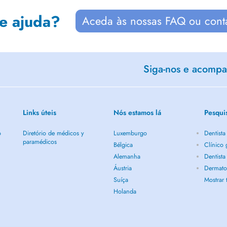
de ajuda?
Aceda às nossas FAQ ou cont
Siga-nos e acompan
Links úteis
Nós estamos lá
Pesqui
o
Diretório de médicos y
Luxemburgo
Dentist
paramédicos
Bélgica
Clínico
Alemanha
Dentist
Áustria
Dermato
Suíça
Mostrar
Holanda