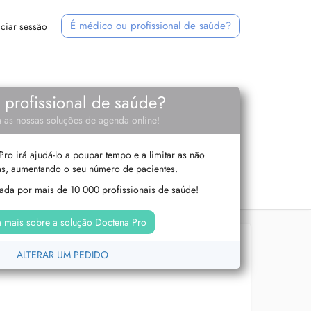
É médico ou profissional de saúde?
iciar sessão
e profissional de saúde?
 as nossas soluções de agenda online!
ro irá ajudá-lo a poupar tempo e a limitar as não
s, aumentando o seu número de pacientes.
izada por mais de 10 000 profissionais de saúde!
 mais sobre a solução Doctena Pro
ALTERAR UM PEDIDO