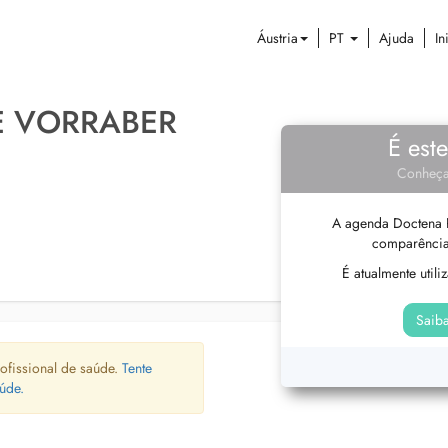
Áustria
PT
Ajuda
In
E VORRABER
É est
Conheça
A agenda Doctena P
comparência
É atualmente util
Saiba
ofissional de saúde.
Tente
úde.