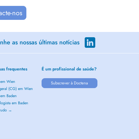
acte-nos
he as nossas últimas notícias
sas frequentes
É um profissional de saúde?
a em Wien
Subscrever à Doctena
 geral (CG) em Wien
a em Baden
logista em Baden
 tudo →