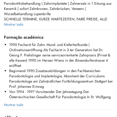
Parodontitisbehandlung | Zahnimplantate | Zahnersatz in 1 Sitzung aus
Keramik | sofort Zahnkronen, Zahnbrücken, Veneers |
Wurzelbehandlung Lupenbrille
SCHNELLE TERMINE, KURZE WARTEZEITEN, FAIRE PREISE, ALLE
KASSEN UND PRIVAT
Mostrar tudo
Alle Behandlungen in unserer modernen√ digitalen√ Zahnarztpraxis:
Mundhygiene Air flow | Parodontitis-Therapie | Zahnimplantate 3D-
Formação académica
Planung computernavigiert | sofort Zahnersatz Vollkeramik in einer
1990 Facharzt für Zahn- Mund- und Kieferheilkunde |
Sitzung mit CEREC | ästhetische Zahnmedizin mit weissen
Ordinationseröffnung Als Facharzt in 3.ter Generation hat Dr.
Kompositfüllungen | Keramikveneers | Wurzelbehandlungen mit
Georg F. Piehslinger seine serviceorientierte Zahnpraxis (Privat &
Lupenbrille
alle Kassen) 1990 im Herzen Wiens in der Bösendorferstrasse 4
eröffnet.
Dr. Georg F. Piehslinger ist Zahnarzt in Wien und Facharzt für Zahn-
Beginnend 1990 Zusatzausbildungen in den Fachbereichen
Mund- und Kieferheilkunde
Parodontologie und Implantologie, Absolvent der Curriculums
Parodontologe am Zahnärztlichen Fortbildungszentrum Stuttgart bei
Prof. Johannes Einwag
Von 1994 - 1997 Vorsitzender Der Jahrestagung Der
Österreichischen Gesellschaft Für Parodontologie In St. Wolfgang
Mostrar tudo