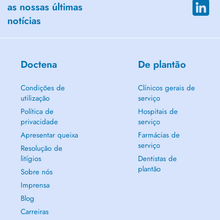
as nossas últimas
notícias
Doctena
De plantão
Condições de
Clínicos gerais de
utilização
serviço
Política de
Hospitais de
privacidade
serviço
Apresentar queixa
Farmácias de
serviço
Resolução de
litígios
Dentistas de
plantão
Sobre nós
Imprensa
Blog
Carreiras