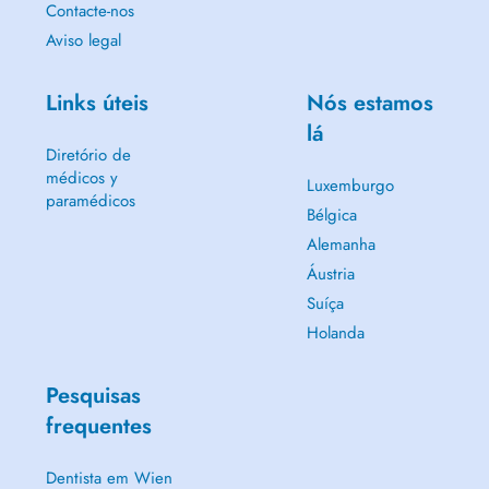
Contacte-nos
Aviso legal
Links úteis
Nós estamos
lá
Diretório de
médicos y
Luxemburgo
paramédicos
Bélgica
Alemanha
Áustria
Suíça
Holanda
Pesquisas
frequentes
Dentista em Wien