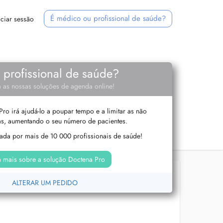
É médico ou profissional de saúde?
iciar sessão
e profissional de saúde?
 as nossas soluções de agenda online!
ro irá ajudá-lo a poupar tempo e a limitar as não
s, aumentando o seu número de pacientes.
izada por mais de 10 000 profissionais de saúde!
 mais sobre a solução Doctena Pro
ALTERAR UM PEDIDO