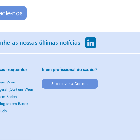
acte-nos
he as nossas últimas notícias
sas frequentes
É um profissional de saúde?
a em Wien
Subscrever à Doctena
 geral (CG) em Wien
a em Baden
logista em Baden
 tudo →