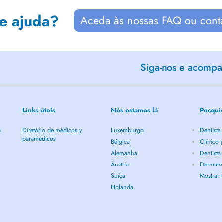
de ajuda?
Aceda às nossas FAQ ou cont
Siga-nos e acompan
Links úteis
Nós estamos lá
Pesqui
o
Diretório de médicos y
Luxemburgo
Dentist
paramédicos
Bélgica
Clínico
Alemanha
Dentist
Áustria
Dermato
Suíça
Mostrar
Holanda