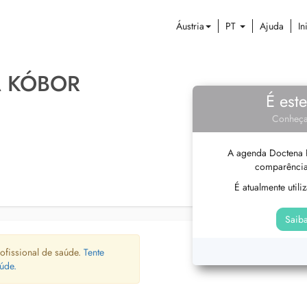
Áustria
PT
Ajuda
In
A KÓBOR
É est
Conheça
A agenda Doctena P
comparência
É atualmente util
Saiba
ofissional de saúde.
Tente
úde.