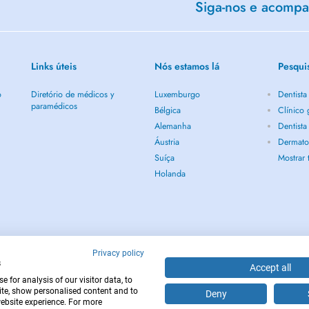
Siga-nos e acompan
Links úteis
Nós estamos lá
Pesqui
o
Diretório de médicos y
Luxemburgo
Dentist
paramédicos
Bélgica
Clínico
Alemanha
Dentist
Áustria
Dermato
Suíça
Mostrar
Holanda
Privacy policy
s
Accept all
 for analysis of our visitor data, to
te, show personalised content and to
Deny
website experience. For more