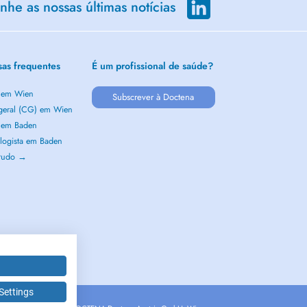
he as nossas últimas notícias
sas frequentes
É um profissional de saúde?
a em Wien
Subscrever à Doctena
 geral (CG) em Wien
a em Baden
logista em Baden
 tudo →
Settings