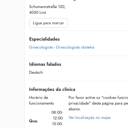
Schumannstraße 120,
4030 Linz
Ligue para marcar
Especialidades
Ginecologista
-
Ginecologista obstetra
Idiomas falados
Deutsch
Informações da clínica
Horário de
Por favor active os "cookies funci
funcionamento
privacidade" desta página para p
abaixo.
08:00-
Ver localização no mapa
12:00
Qua.
15:00-