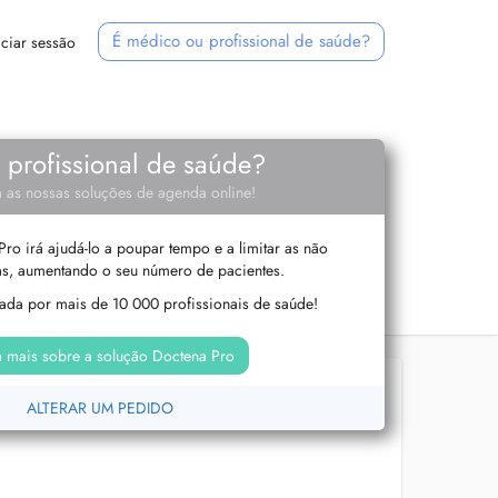
É médico ou profissional de saúde?
iciar sessão
e profissional de saúde?
 as nossas soluções de agenda online!
ro irá ajudá-lo a poupar tempo e a limitar as não
s, aumentando o seu número de pacientes.
izada por mais de 10 000 profissionais de saúde!
 mais sobre a solução Doctena Pro
ALTERAR UM PEDIDO