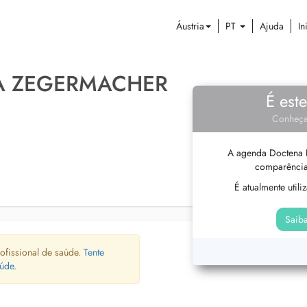
Áustria
PT
Ajuda
In
A ZEGERMACHER
É est
Conheça
A agenda Doctena P
comparência
É atualmente util
Saiba
ofissional de saúde.
Tente
úde.