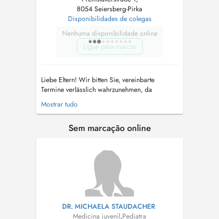
8054 Seiersberg-Pirka
Disponibilidades de colegas
Nenhuma disponibilidade online
Ligue para marcar
Liebe Eltern! Wir bitten Sie, vereinbarte
Termine verlässlich wahrzunehmen, da
während dieser Zeit das gesamte Team für Sie
Mostrar tudo
bereit steht. Bei unentschuldigtem Versäumnis
bzw kurzfristigen Terminabsagen sind wir
Sem marcação online
gezwungen ein Ausfallshonorar in Höhe von 78
Euro in Rechnung zu stellen. Vielen Da...
DR. MICHAELA STAUDACHER
Medicina juvenil
,
Pediatra