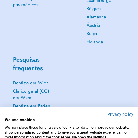
Luxemburgo
paramédicos
Bélgica
Alemanha
Áustria
Suíça
Holanda
Pesquisas
frequentes
Dentista em Wien
Clínico geral (CG)
em Wien
Dentista em Baden
Dermatologista em
Privacy policy
We use cookies
Baden
We may place these for analysis of our visitor data, to improve our website,
Mostrar tudo →
show personalised content and to give you a great website experience. For
more information about the cookies we use open the settings.