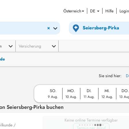
Österreich
DE
Hilfe
Login
×
m
Versicherung
nde
Sie sind hier:
D
SO.
MO.
DI.
MI.
DO.
9 Aug.
10 Aug.
11 Aug.
12 Aug.
13 Au
on Seiersberg-Pirka buchen
Keine online Termine verfügbar
ilkunde /
Termin per Anruf