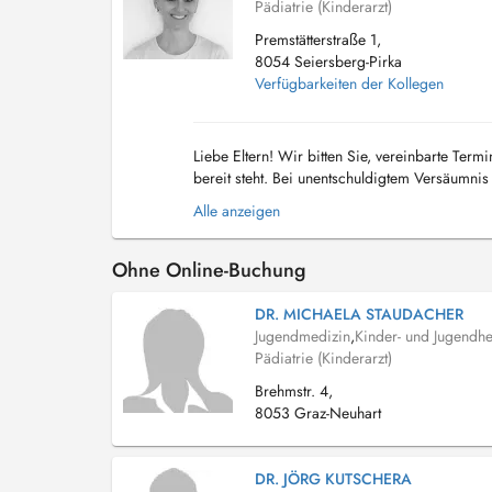
Pädiatrie (Kinderarzt)
Premstätterstraße 1,
8054 Seiersberg-Pirka
Verfügbarkeiten der Kollegen
Liebe Eltern! Wir bitten Sie, vereinbarte Ter
bereit steht. Bei unentschuldigtem Versäumni
von 78 Euro in Rechnung zu stellen. Vielen Da
Alle anzeigen
Ohne Online-Buchung
DR. MICHAELA STAUDACHER
Jugendmedizin
,
Kinder- und Jugendhe
Pädiatrie (Kinderarzt)
Brehmstr. 4,
8053 Graz-Neuhart
DR. JÖRG KUTSCHERA