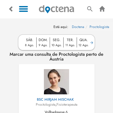
Está aqui:
Doctena
Proctologista
SÁB.
DOM.
SEG.
TER.
QUA.
8 Ago.
9 Ago.
10 Ago.
11 Ago.
12 Ago.
Marcar uma consulta de Proctologista perto de
Áustria
BSC MIRJAM MISCHAK
Proctologista
,
Fisioterapeuta
Vollbadgasse 6,