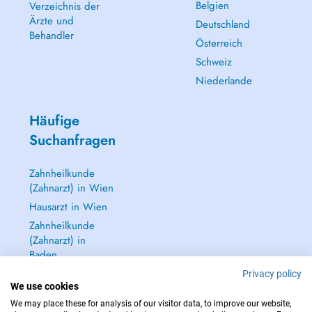
Belgien
Verzeichnis der
Ärzte und
Deutschland
Behandler
Österreich
Schweiz
Niederlande
Häufige
Suchanfragen
Zahnheilkunde
(Zahnarzt) in Wien
Hausarzt in Wien
Zahnheilkunde
(Zahnarzt) in
Baden
Dermatologie
Privacy policy
We use cookies
(Hautarzt) in Baden
We may place these for analysis of our visitor data, to improve our website,
Alle anzeigen →