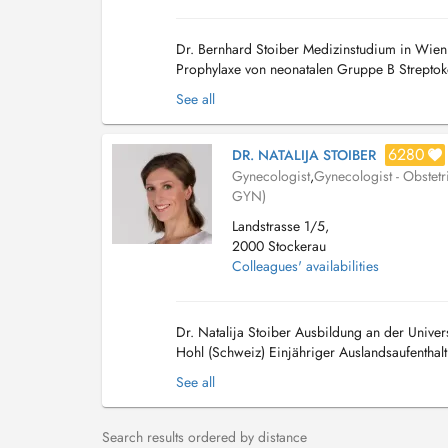
Dr. Bernhard Stoiber Medizinstudium in Wien
Prophylaxe von neonatalen Gruppe B Streptok
2006-2014 Universitätsfrauenklinik Heidelber
See all
6280
DR. NATALIJA STOIBER
Gynecologist
,
Gynecologist - Obstetr
GYN)
Landstrasse 1/5,
2000 Stockerau
Colleagues' availabilities
Dr. Natalija Stoiber Ausbildung an der Univer
Hohl (Schweiz) Einjähriger Auslandsaufenthalt
Fachärztliche Tätigkeit Oberärztin am Spital L
See all
Search results ordered by distance