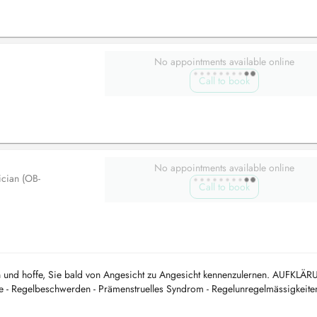
No appointments available online
Call to book
No appointments available online
ician (OB-
Call to book
fen und hoffe, Sie bald von Angesicht zu Angesicht kennenzulernen. AUFKLÄ
 - Regelbeschwerden - Prämenstruelles Syndrom - Regelunregelmässigkeiten 
H...