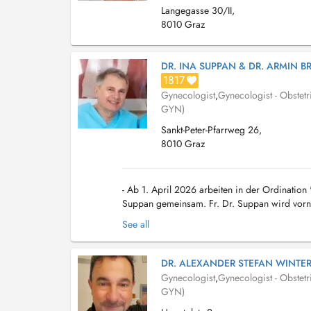
Langegasse 30/II,
8010 Graz
DR. INA SUPPAN & DR. ARMIN B
1817
Gynecologist
,
Gynecologist - Obstetr
GYN)
Sankt-Peter-Pfarrweg 26,
8010 Graz
- Ab 1. April 2026 arbeiten in der Ordination 
Suppan gemeinsam. Fr. Dr. Suppan wird vorne
beide auf Wahlarztbasis. - Vorerst ist Dr. Breinl
See all
DR. ALEXANDER STEFAN WINTE
Gynecologist
,
Gynecologist - Obstetr
GYN)