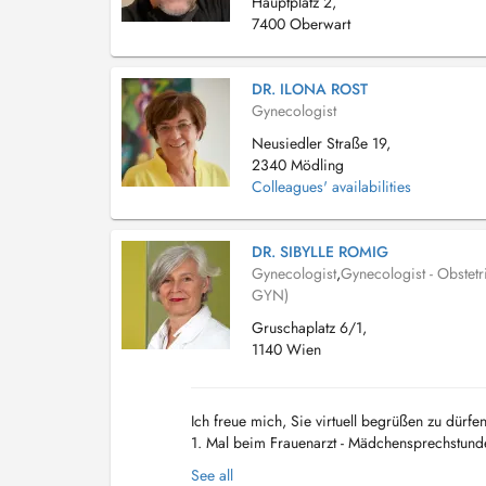
Hauptplatz 2,
7400 Oberwart
DR. ILONA ROST
Gynecologist
Neusiedler Straße 19,
2340 Mödling
Colleagues' availabilities
DR. SIBYLLE ROMIG
Gynecologist
,
Gynecologist - Obstetr
GYN)
Gruschaplatz 6/1,
1140 Wien
Ich freue mich, Sie virtuell begrüßen zu dür
1. Mal beim Frauenarzt - Mädchensprechstunde
Love - Verhütungsberatung - SCHWANGERSC
See all