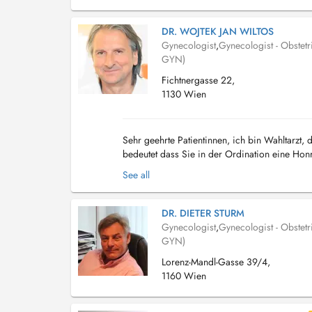
DR. WOJTEK JAN WILTOS
Gynecologist
,
Gynecologist - Obstetr
GYN)
Fichtnergasse 22,
1130 Wien
Sehr geehrte Patientinnen, ich bin Wahltarzt,
bedeutet dass Sie in der Ordination eine Honr
BVA) zur Refundierung einreichen können und 
See all
DR. DIETER STURM
Gynecologist
,
Gynecologist - Obstetr
GYN)
Lorenz-Mandl-Gasse 39/4,
1160 Wien