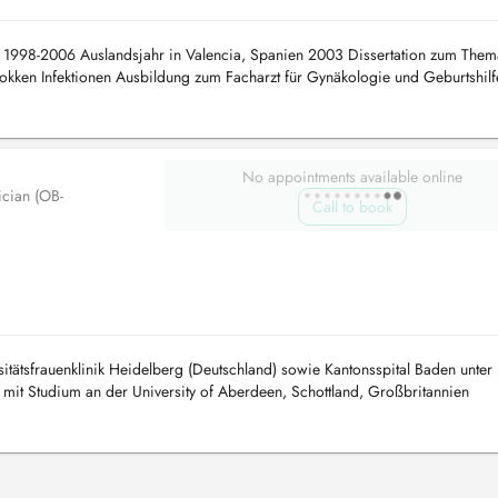
 1998-2006 Auslandsjahr in Valencia, Spanien 2003 Dissertation zum Them
okken Infektionen Ausbildung zum Facharzt für Gynäkologie und Geburtshilf
g 2006-2009 ...
No appointments available online
ician (OB-
Call to book
sitätsfrauenklinik Heidelberg (Deutschland) sowie Kantonsspital Baden unter 
 mit Studium an der University of Aberdeen, Schottland, Großbritannien
immat...