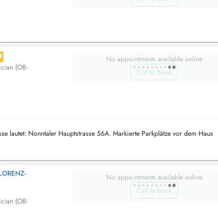
No appointments available online
ician (OB-
Call to book
 lautet: Nonntaler Hauptstrasse 56A. Markierte Parkplätze vor dem Haus
LORENZ-
No appointments available online
Call to book
ician (OB-