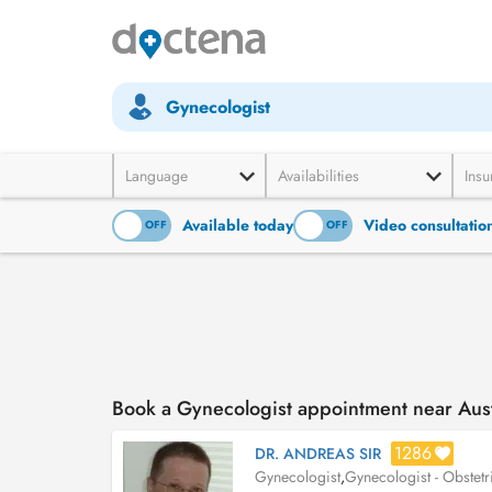
Gynecologist
Language
Availabilities
Insu
Available today
Video consultatio
ON
OFF
ON
OFF
Book a Gynecologist appointment near Aust
1286
DR. ANDREAS SIR
Gynecologist
,
Gynecologist - Obstetr