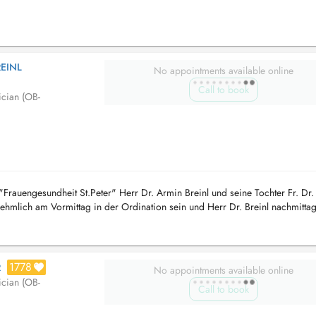
REINL
No appointments available online
Call to book
ician (OB-
"Frauengesundheit St.Peter" Herr Dr. Armin Breinl und seine Tochter Fr. Dr.
hmlich am Vormittag in der Ordination sein und Herr Dr. Breinl nachmittag
 ...
1778
R
No appointments available online
ician (OB-
Call to book