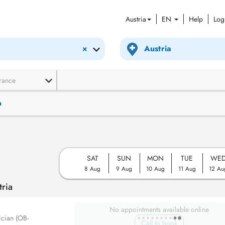
Austria
EN
Help
Log
×
rance
n
SAT
SUN
MON
TUE
WE
8 Aug
9 Aug
10 Aug
11 Aug
12 Au
ria
No appointments available online
ician (OB-
Call to book