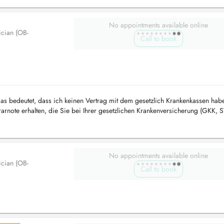
No appointments available online
ician (OB-
Call to book
 das bedeutet, dass ich keinen Vertrag mit dem gesetzlich Krankenkassen hab
arnote erhalten, die Sie bei Ihrer gesetzlichen Krankenversicherung (GKK, 
d...
No appointments available online
ician (OB-
Call to book