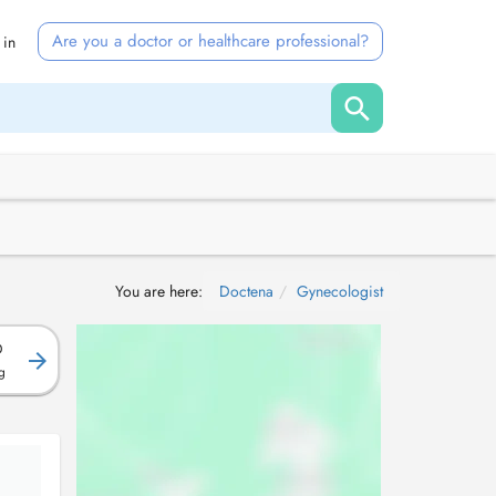
Are you a doctor or healthcare professional?
 in
You are here:
Doctena
Gynecologist
D
g