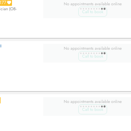
177
No appointments available online
ician (OB-
Call to book
I
No appointments available online
Call to book
No appointments available online
Call to book