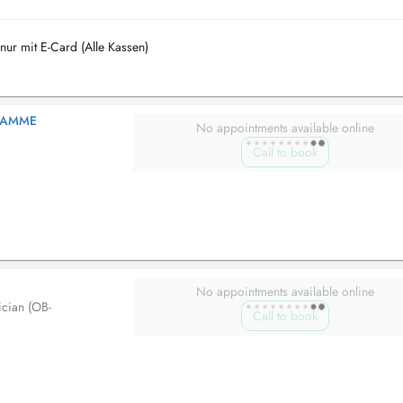
n nur mit E-Card (Alle Kassen)
BAMME
No appointments available online
Call to book
No appointments available online
ician (OB-
Call to book