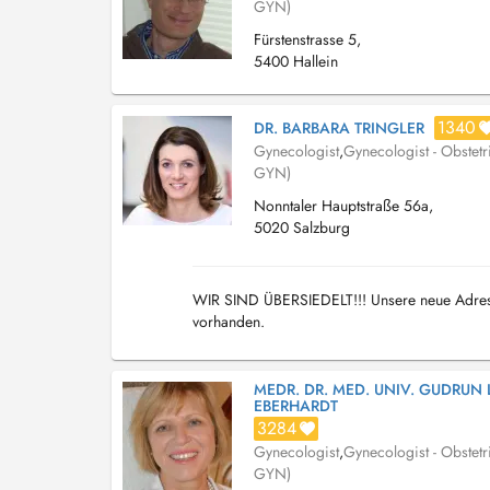
GYN)
Fürstenstrasse 5,
5400 Hallein
1340
DR. BARBARA TRINGLER
Gynecologist
,
Gynecologist - Obstetr
GYN)
Nonntaler Hauptstraße 56a,
5020 Salzburg
WIR SIND ÜBERSIEDELT!!! Unsere neue Adresse
vorhanden.
MEDR. DR. MED. UNIV. GUDRUN 
EBERHARDT
3284
Gynecologist
,
Gynecologist - Obstetr
GYN)