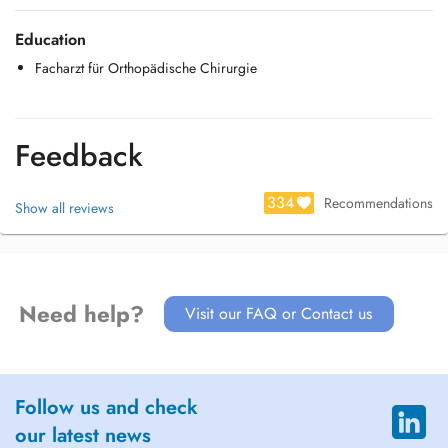
über meine Praxisabläufe geben Ihnen die Möglichkeit, mich kennen
zu lernen. Anschließend entscheiden Sie sich vielleicht leichter dafür,
Education
mir zu vertrauen und mich – nicht nur im Notfall – aufzusuchen.
Facharzt für Orthopädische Chirurgie
Feedback
334
Recommendations
Show all reviews
Need help?
Visit our FAQ or Contact us
Follow us and check
our latest news