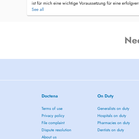
ist für mich eine wichtige Voraussetzung für eine erfolgv
See all
Ich biete meinen Patienten deshalb aus Überzeugung eine 
Vorsorgeuntersuchung, über alle notwendigen Behandlunge
neuestem Technik- und Wissensstand und natürlich auch d
Ihnen einen rundum perfekten Behandlungsverlauf gewährle
Ne
Ich weiß, dass vielen Patienten der Weg zum Arzt nicht leich
Beschwerden so zeitnah wie möglich zu untersuchen und 
bekommen Sie rasch und einfach einen Termin und können 
Sie keine langen Wartezeiten in Kauf nehmen müssen.
Krankheiten richten sich nicht nach den Öffnungszeiten der
meine Patienten, deren Krankheitsbild schnelle Reaktionsz
Telefonnummer, auf der sie mich erreichen können.
Doctena
On Duty
Terms of use
Generalists on duty
Privacy policy
Hospitals on duty
File complaint
Pharmacies on duty
Dispute resolution
Dentists on duty
About us