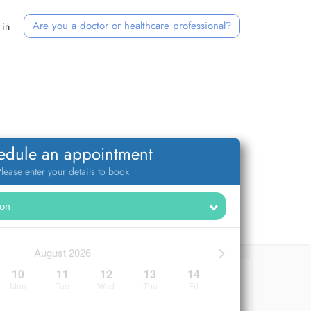
Are you a doctor or healthcare professional?
 in
edule an appointment
lease enter your details to book
>
August 2026
10
11
12
13
14
Mon
Tue
Wed
Thu
Fri