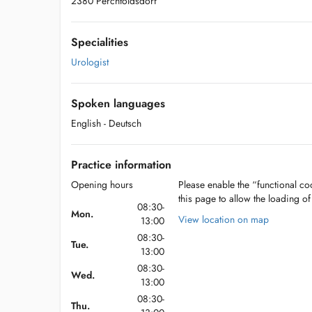
2380 Perchtoldsdorf
Specialities
Urologist
Spoken languages
English
- Deutsch
Practice information
Opening hours
Please enable the “functional coo
this page to allow the loading o
08:30-
Mon.
View location on map
13:00
08:30-
Tue.
13:00
08:30-
Wed.
13:00
08:30-
Thu.