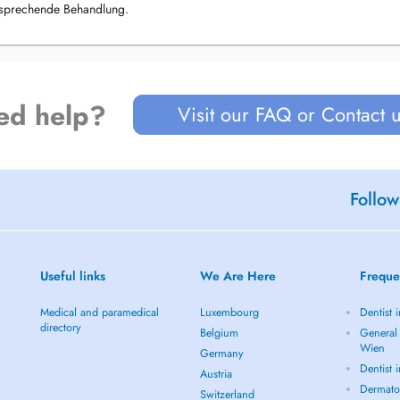
ersprechende Behandlung.
komplette Betreuung an. Von der
n, bis hin zu Operationen nach
er Nachsorge. Damit kann ich
isten.
ed help?
Visit our FAQ or Contact 
t fällt. Dabei ist es wichtig,
zu behandeln. Im Uro-Zentrum
sich auch darauf verlassen, dass
Follow
 Arztpraxen. Deshalb erhalten
eiten erfordern, meine persönliche
Useful links
We Are Here
Freque
Medical and paramedical
Luxembourg
Dentist 
directory
Belgium
General 
Wien
Germany
Dentist 
Austria
Dermato
Switzerland