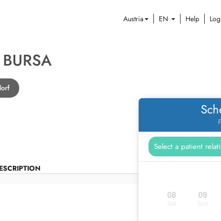
Austria
EN
Help
Log
 BURSA
dorf
Sch
P
ESCRIPTION
08
09
Sat
Sun