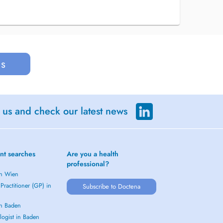
us
 us and check our latest news
nt searches
Are you a health
professional?
in Wien
Practitioner (GP) in
Subscribe to Doctena
in Baden
logist in Baden