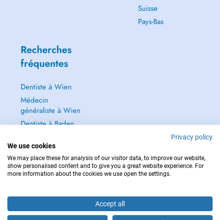
Suisse
Pays-Bas
Recherches
fréquentes
Dentiste à Wien
Médecin
généraliste à Wien
Dentiste à Baden
Dermatologie à
Privacy policy
We use cookies
Baden
We may place these for analysis of our visitor data, to improve our website,
Tout voir →
show personalised content and to give you a great website experience. For
more information about the cookies we use open the settings.
Accept all
POUR LES URGENCES, CONSULTEZ : 112