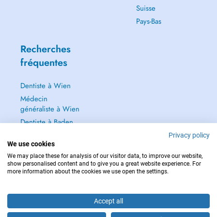
Suisse
Pays-Bas
Recherches
fréquentes
Dentiste à Wien
Médecin
généraliste à Wien
Dentiste à Baden
Dermatologie à
Privacy policy
We use cookies
Baden
We may place these for analysis of our visitor data, to improve our website,
Tout voir →
show personalised content and to give you a great website experience. For
more information about the cookies we use open the settings.
Accept all
POUR LES URGENCES, CONSULTEZ : 112