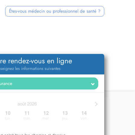
Êtes-vous médecin ou professionnel de santé ?
re rendez-vous en ligne
seignez les informations suivantes
>
août 2026
10
11
12
13
14
lun.
mar.
mer.
jeu.
ven.