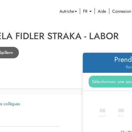
Autriche
FR
Aide
Connexion
ELA FIDLER STRAKA - LABOR
pillern
Prend
Ren
es collègues
08
09
sam.
dim.