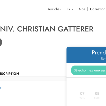
Autriche
FR
Aide
Connexion
UNIV. CHRISTIAN GATTERER
Prend
Ren
ESCRIPTION
t
07
08
ven.
sam.