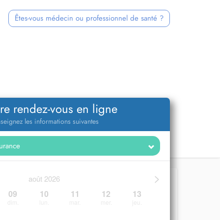
Êtes-vous médecin ou professionnel de santé ?
re rendez-vous en ligne
seignez les informations suivantes
>
août 2026
09
10
11
12
13
dim.
lun.
mar.
mer.
jeu.