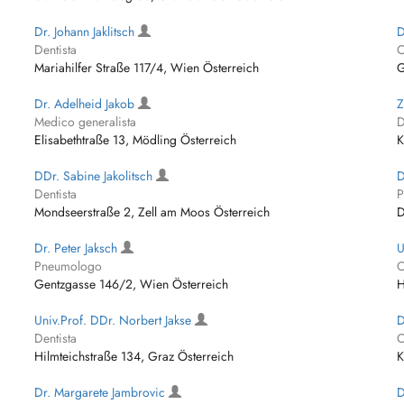
Dr. Johann Jaklitsch
D
Dentista
C
Mariahilfer Straße 117/4, Wien Österreich
G
Dr. Adelheid Jakob
Z
Medico generalista
D
Elisabethtraße 13, Mödling Österreich
K
DDr. Sabine Jakolitsch
D
Dentista
P
Mondseerstraße 2, Zell am Moos Österreich
D
Dr. Peter Jaksch
U
Pneumologo
O
Gentzgasse 146/2, Wien Österreich
H
Univ.Prof. DDr. Norbert Jakse
D
Dentista
O
Hilmteichstraße 134, Graz Österreich
K
Dr. Margarete Jambrovic
D