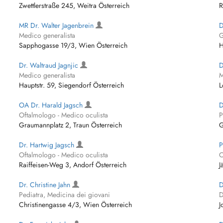
Zwettlerstraße 245, Weitra Österreich
R
MR Dr. Walter Jagenbrein
D
Medico generalista
G
Sapphogasse 19/3, Wien Österreich
H
Dr. Waltraud Jagnjic
D
Medico generalista
M
Hauptstr. 59, Siegendorf Österreich
L
OA Dr. Harald Jagsch
D
Oftalmologo - Medico oculista
P
Graumannplatz 2, Traun Österreich
G
Dr. Hartwig Jagsch
P
Oftalmologo - Medico oculista
O
Raiffeisen-Weg 3, Andorf Österreich
J
Dr. Christine Jahn
D
Pediatra, Medicina dei giovani
D
Christinengasse 4/3, Wien Österreich
J