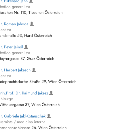
r. Ekkehard Jahn
edico generalista
ieschen Nr. 110, Tieschen Österreich
r. Roman Jahoda
entista
andstraße 53, Hard Österreich
r. Peter Jaindl
edico generalista
teyrergasse 87, Graz Österreich
r. Herbert Jakesch
entista
einprechtsdorfer Straße 29, Wien Österreich
niv.Prof. Dr. Raimund Jakesz
hirurgo
itthauergasse 37, Wien Österreich
r. Gabriele Jakl-Kotauschek
nternista / medicina interna
oeschenkohlgasse 26, Wien Österreich