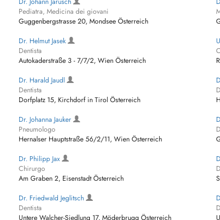
Dr. Johann Jarusch
D
Pediatra, Medicina dei giovani
M
Guggenbergstrasse 20, Mondsee Österreich
G
Dr. Helmut Jasek
U
Dentista
C
Autokaderstraße 3 - 7/7/2, Wien Österreich
R
Dr. Harald Jaudl
D
Dentista
D
Dorfplatz 15, Kirchdorf in Tirol Österreich
H
Dr. Johanna Jauker
D
Pneumologo
D
Hernalser Hauptstraße 56/2/11, Wien Österreich
G
Dr. Philipp Jax
D
Chirurgo
D
Am Graben 2, Eisenstadt Österreich
S
Dr. Friedwald Jeglitsch
D
Dentista
D
Untere Walcher-Siedlung 17, Möderbrugg Österreich
U