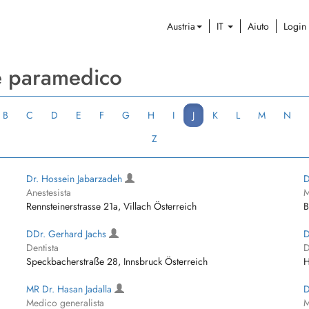
Austria
IT
Aiuto
Login
 e paramedico
B
C
D
E
F
G
H
I
J
K
L
M
N
Z
Dr. Hossein Jabarzadeh
D
Anestesista
M
Rennsteinerstrasse 21a, Villach Österreich
B
DDr. Gerhard Jachs
D
Dentista
D
Speckbacherstraße 28, Innsbruck Österreich
H
MR Dr. Hasan Jadalla
D
Medico generalista
M