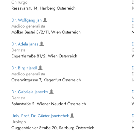
Chirurgo
D
Ressavarstr. 14, Hartberg Österreich
1
Dr. Wolfgang Jan
D
Medico generalista
D
Mölker Bastei 3/2/11, Wien Österreich
M
Dr. Adela Janas
D
Dentista
G
Engerthstraße 81/2, Wien Österreich
W
Dr. Birgit Jandl
D
Medico generalista
D
Osterwitzgasse 7, Klagenfurt Österreich
L
Dr. Gabriela Janecko
D
Dentista
M
Bahnstraße 2, Wiener Neudorf Österreich
W
Univ. Prof. Dr. Günter Janetschek
D
Urologo
I
Guggenbichler Straße 20, Salzburg Österreich
H