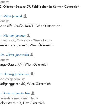
entista
0.-Oktober-Strasse 27, Feldkirchen in Kärnten Österreich
r. Milos Janacek
entista
ariahilfer Straße 140/11, Wien Österreich
r. Michael Janauer
inecologo, Ostetrico - Ginecologo-a
estermayergasse 3, Wien Österreich
Dr. Oliver Jandrasits
entista
ange Gasse 9/4, Wien Österreich
r. Herwig Janetschek
edico generalista
olfganggasse 30, Wien Österreich
r. Richard Janetschko
nternista / medicina interna
ebenstreitstr. 3, Linz Österreich