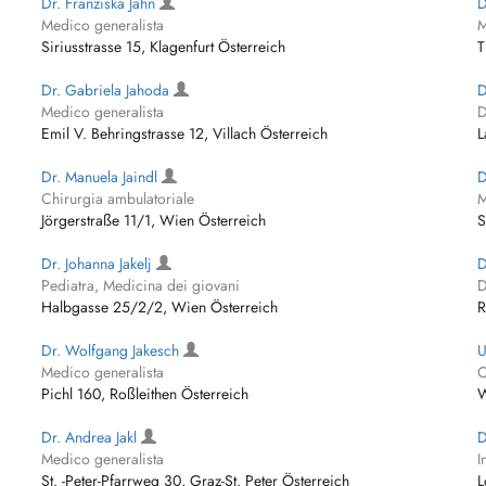
Dr. Franziska Jahn
D
Medico generalista
M
Siriusstrasse 15, Klagenfurt Österreich
T
Dr. Gabriela Jahoda
D
Medico generalista
D
Emil V. Behringstrasse 12, Villach Österreich
L
Dr. Manuela Jaindl
D
Chirurgia ambulatoriale
M
Jörgerstraße 11/1, Wien Österreich
S
Dr. Johanna Jakelj
D
Pediatra, Medicina dei giovani
D
Halbgasse 25/2/2, Wien Österreich
R
Dr. Wolfgang Jakesch
U
Medico generalista
C
Pichl 160, Roßleithen Österreich
W
Dr. Andrea Jakl
D
Medico generalista
I
St. -Peter-Pfarrweg 30, Graz-St. Peter Österreich
L