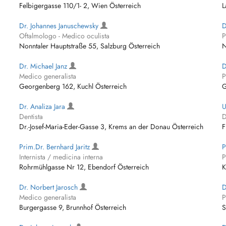
Felbigergasse 110/1- 2, Wien Österreich
L
Dr. Johannes Januschewsky
D
Oftalmologo - Medico oculista
P
Nonntaler Hauptstraße 55, Salzburg Österreich
N
Dr. Michael Janz
D
Medico generalista
P
Georgenberg 162, Kuchl Österreich
G
Dr. Analiza Jara
U
Dentista
D
Dr.-Josef-Maria-Eder-Gasse 3, Krems an der Donau Österreich
F
Prim.Dr. Bernhard Jaritz
P
Internista / medicina interna
P
Rohrmühlgasse Nr 12, Ebendorf Österreich
K
Dr. Norbert Jarosch
D
Medico generalista
P
Burgergasse 9, Brunnhof Österreich
S