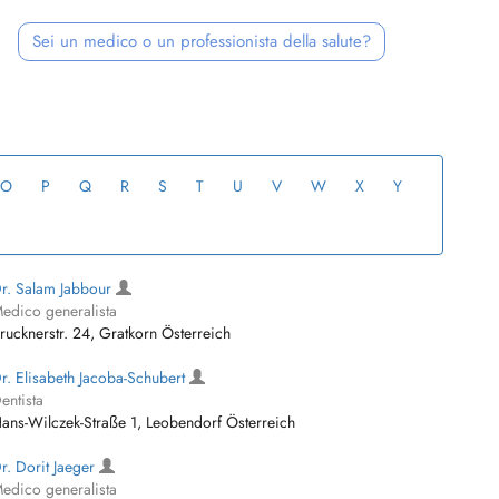
Sei un medico o un professionista della salute?
O
P
Q
R
S
T
U
V
W
X
Y
r. Salam Jabbour
edico generalista
rucknerstr. 24, Gratkorn Österreich
r. Elisabeth Jacoba-Schubert
entista
ans-Wilczek-Straße 1, Leobendorf Österreich
r. Dorit Jaeger
edico generalista