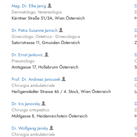
Mag. Dr. Elke Janig
D
Dermatologo, Venereologia
D
Kärntner Straße 51/3A, Wien Österreich
H
Dr. Petra Susanne Janisch
D
Ginecologo, Ostetrico - Ginecologo-a
P
Satoristrasse 11, Gmunden Österreich
Z
Dr. Ernst Jankovic
D
Pneumologo
C
Amtsgasse 17, Hollabrunn Österreich
S
Prof. Dr. Andreas Janousek
D
Chirurgia ambulatoriale
C
Heiligenstädter Strasse 46 / 4. Stock, Wien Österreich
L
Dr. Iris Janovsky
D
Chirurgo ortopedico
D
Mühlgasse 8, Heidenreichstein Österreich
H
Dr. Wolfgang Jansky
U
Chirurgia ambulatoriale
R