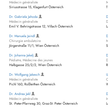
Médecin généraliste
M
Siriusstrasse 15, Klagenfurt Österreich
T
Dr. Gabriela Jahoda
D
Médecin généraliste
D
Emil V. Behringstrasse 12, Villach Österreich
L
Dr. Manuela Jaindl
D
Chirurgie ambulatoire
M
Jörgerstraße 11/1, Wien Österreich
S
Dr. Johanna Jakelj
D
Pédiatre, Médecine des jeunes
D
Halbgasse 25/2/2, Wien Österreich
R
Dr. Wolfgang Jakesch
U
Médecin généraliste
C
Pichl 160, Roßleithen Österreich
W
Dr. Andrea Jakl
D
Médecin généraliste
I
St. -Peter-Pfarrweg 30, Graz-St. Peter Österreich
L