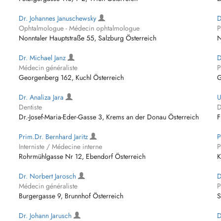
Dr. Johannes Januschewsky
D
Ophtalmologue - Médecin ophtalmologue
P
Nonntaler Hauptstraße 55, Salzburg Österreich
N
Dr. Michael Janz
D
Médecin généraliste
P
Georgenberg 162, Kuchl Österreich
G
Dr. Analiza Jara
U
Dentiste
D
Dr.-Josef-Maria-Eder-Gasse 3, Krems an der Donau Österreich
F
Prim.Dr. Bernhard Jaritz
P
Interniste / Médecine interne
P
Rohrmühlgasse Nr 12, Ebendorf Österreich
K
Dr. Norbert Jarosch
D
Médecin généraliste
P
Burgergasse 9, Brunnhof Österreich
S
Dr. Johann Jarusch
D