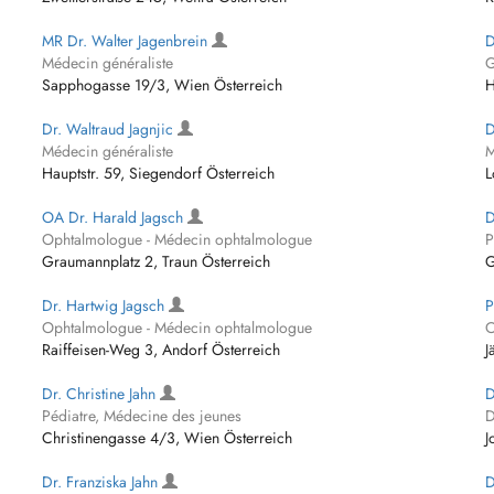
MR Dr. Walter Jagenbrein
D
Médecin généraliste
G
Sapphogasse 19/3, Wien Österreich
H
Dr. Waltraud Jagnjic
D
Médecin généraliste
M
Hauptstr. 59, Siegendorf Österreich
L
OA Dr. Harald Jagsch
D
Ophtalmologue - Médecin ophtalmologue
P
Graumannplatz 2, Traun Österreich
G
Dr. Hartwig Jagsch
P
Ophtalmologue - Médecin ophtalmologue
O
Raiffeisen-Weg 3, Andorf Österreich
J
Dr. Christine Jahn
D
Pédiatre, Médecine des jeunes
D
Christinengasse 4/3, Wien Österreich
J
Dr. Franziska Jahn
D