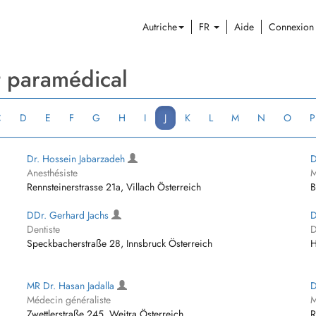
Autriche
FR
Aide
Connexion
et paramédical
C
D
E
F
G
H
I
J
K
L
M
N
O
P
Dr. Hossein Jabarzadeh
D
Anesthésiste
M
Rennsteinerstrasse 21a, Villach Österreich
B
DDr. Gerhard Jachs
D
Dentiste
D
Speckbacherstraße 28, Innsbruck Österreich
H
MR Dr. Hasan Jadalla
D
Médecin généraliste
M
Zwettlerstraße 245, Weitra Österreich
R