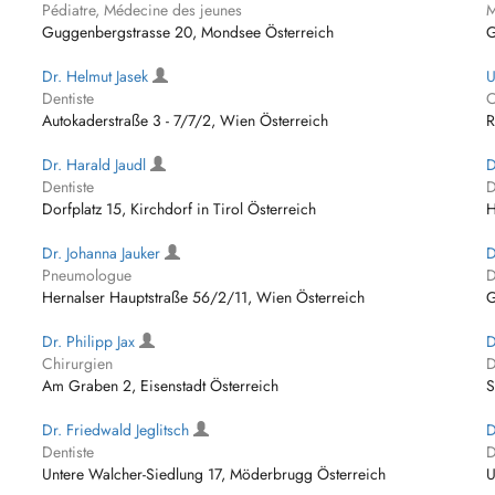
Pédiatre, Médecine des jeunes
M
Guggenbergstrasse 20, Mondsee Österreich
G
Dr. Helmut Jasek
U
Dentiste
C
Autokaderstraße 3 - 7/7/2, Wien Österreich
R
Dr. Harald Jaudl
D
Dentiste
D
Dorfplatz 15, Kirchdorf in Tirol Österreich
H
Dr. Johanna Jauker
D
Pneumologue
D
Hernalser Hauptstraße 56/2/11, Wien Österreich
G
Dr. Philipp Jax
D
Chirurgien
D
Am Graben 2, Eisenstadt Österreich
S
Dr. Friedwald Jeglitsch
D
Dentiste
D
Untere Walcher-Siedlung 17, Möderbrugg Österreich
U