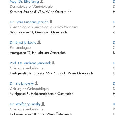
Mag. Dr. Elke Janig
D
Dermatologie, Vénéréologie
D
Kärntner Straße 51/3A, Wien Österreich
H
Dr. Petra Susanne Janisch
D
Gynécologue, Gynécologue - Obstétricien-ne
P
Satoristrasse 11, Gmunden Österreich
Z
Dr. Ernst Jankovic
D
Pneumologue
C
Amtsgasse 17, Hollabrunn Österreich
S
Prof. Dr. Andreas Janousek
D
Chirurgie ambulatoire
C
Heiligenstädter Strasse 46 / 4. Stock, Wien Österreich
L
Dr. Iris Janovsky
D
Chirurgien Orthopédique
D
Mühlgasse 8, Heidenreichstein Österreich
H
Dr. Wolfgang Jansky
U
Chirurgie ambulatoire
R
Felbigergasse 110/1- 2, Wien Österreich
L