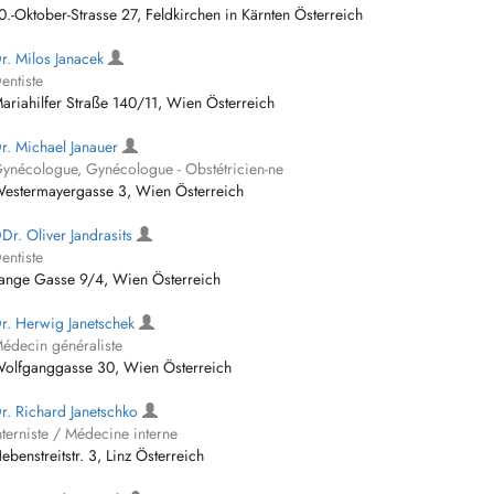
0.-Oktober-Strasse 27, Feldkirchen in Kärnten Österreich
r. Milos Janacek
entiste
ariahilfer Straße 140/11, Wien Österreich
r. Michael Janauer
ynécologue, Gynécologue - Obstétricien-ne
estermayergasse 3, Wien Österreich
Dr. Oliver Jandrasits
entiste
ange Gasse 9/4, Wien Österreich
r. Herwig Janetschek
édecin généraliste
olfganggasse 30, Wien Österreich
r. Richard Janetschko
nterniste / Médecine interne
ebenstreitstr. 3, Linz Österreich