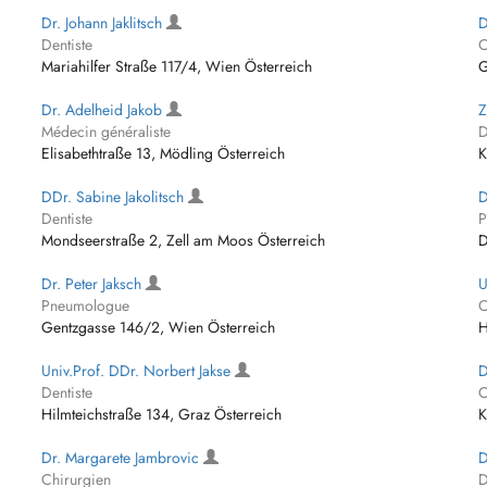
Dr. Johann Jaklitsch
D
Dentiste
C
Mariahilfer Straße 117/4, Wien Österreich
G
Dr. Adelheid Jakob
Z
Médecin généraliste
D
Elisabethtraße 13, Mödling Österreich
K
DDr. Sabine Jakolitsch
D
Dentiste
P
Mondseerstraße 2, Zell am Moos Österreich
D
Dr. Peter Jaksch
U
Pneumologue
O
Gentzgasse 146/2, Wien Österreich
H
Univ.Prof. DDr. Norbert Jakse
D
Dentiste
O
Hilmteichstraße 134, Graz Österreich
K
Dr. Margarete Jambrovic
D
Chirurgien
D