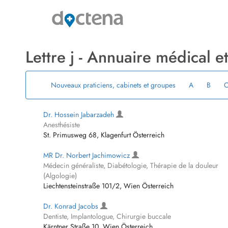
Lettre j ­- Annuaire médical 
Nouveaux praticiens, cabinets et groupes
A
B
Dr. Hossein Jabarzadeh
Anesthésiste
St. Primusweg 68, Klagenfurt Österreich
MR Dr. Norbert Jachimowicz
Médecin généraliste, Diabétologie, Thérapie de la douleur
(Algologie)
Liechtensteinstraße 101/2, Wien Österreich
Dr. Konrad Jacobs
Dentiste, Implantologue, Chirurgie buccale
Kärntner Straße 10, Wien Österreich