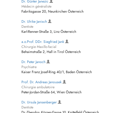
Dr. Günter Janezic
Médecin généraliste
Fabriksgasse 20, Neunkirchen Österreich
Dr. Ulrike Janisch
Dentiste
Karl-Renner-Straße 3, Linz Österreich
a.o.Prof. DDr. Siegfried Jank
Chirurgie Maxillo-facial
Behaimstraße 2, Hall in Tirol Österreich
Dr. Peter Janoch
Psychiatre
Kaiser Franz Josef-Ring 40/1, Baden Österreich
Prof. Dr. Andreas Janousek
Chirurgie ambulatoire
Peter-Jordan-Straße 64, Wien Österreich
Dr. Ursula Jansenberger
Dentiste
Dr.-Theodor- Körner-Gasse 10, Knittelfeld Österreich