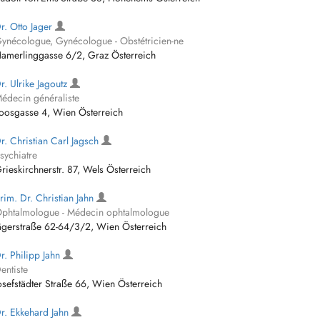
r. Otto Jager
ynécologue, Gynécologue - Obstétricien-ne
amerlinggasse 6/2, Graz Österreich
r. Ulrike Jagoutz
édecin généraliste
oosgasse 4, Wien Österreich
r. Christian Carl Jagsch
sychiatre
rieskirchnerstr. 87, Wels Österreich
rim. Dr. Christian Jahn
phtalmologue - Médecin ophtalmologue
ägerstraße 62-64/3/2, Wien Österreich
r. Philipp Jahn
entiste
osefstädter Straße 66, Wien Österreich
r. Ekkehard Jahn