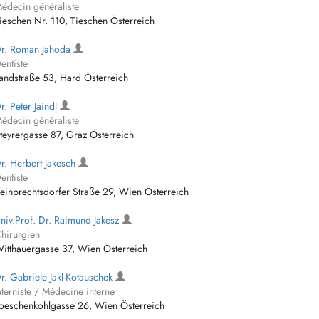
édecin généraliste
ieschen Nr. 110, Tieschen Österreich
r. Roman Jahoda
entiste
andstraße 53, Hard Österreich
r. Peter Jaindl
édecin généraliste
teyrergasse 87, Graz Österreich
r. Herbert Jakesch
entiste
einprechtsdorfer Straße 29, Wien Österreich
niv.Prof. Dr. Raimund Jakesz
hirurgien
itthauergasse 37, Wien Österreich
r. Gabriele Jakl-Kotauschek
nterniste / Médecine interne
oeschenkohlgasse 26, Wien Österreich