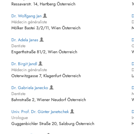
Ressavarstr. 14, Hartberg Österreich
1
Dr. Wolfgang Jan
D
Médecin généraliste
D
Mölker Bastei 3/2/11, Wien Österreich
M
Dr. Adela Janas
D
Dentiste
G
Engerthstraße 81/2, Wien Österreich
W
Dr. Birgit Jandl
D
Médecin généraliste
D
Osterwitzgasse 7, Klagenfurt Österreich
L
Dr. Gabriela Janecko
D
Dentiste
M
Bahnstraße 2, Wiener Neudorf Österreich
W
Univ. Prof. Dr. Günter Janetschek
D
Urologue
I
Guggenbichler Straße 20, Salzburg Österreich
H