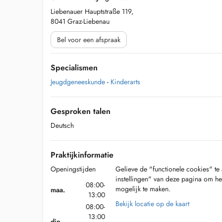
Liebenauer Hauptstraße 119,
8041 Graz-Liebenau
Bel voor een afspraak
Specialismen
Jeugdgeneeskunde
-
Kinderarts
Gesproken talen
Deutsch
Praktijkinformatie
Openingstijden
Gelieve de "functionele cookies" te 
instellingen" van deze pagina om he
08:00-
mogelijk te maken.
maa.
13:00
Bekijk locatie op de kaart
08:00-
13:00
din.