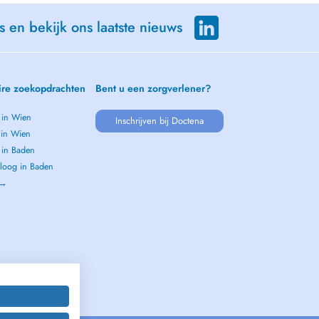
s en bekijk ons laatste nieuws
ire zoekopdrachten
Bent u een zorgverlener?
 in Wien
Inschrijven bij Doctena
 in Wien
 in Baden
loog in Baden
 →