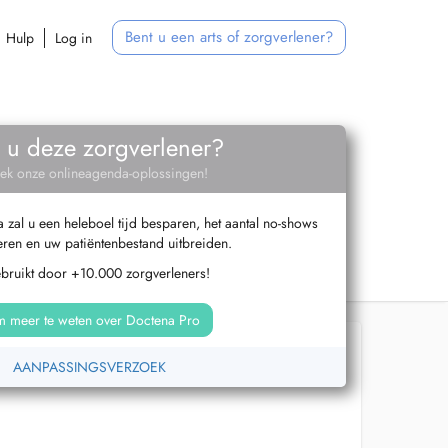
Bent u een arts of zorgverlener?
Hulp
Log in
 u deze zorgverlener?
ek onze onlineagenda-oplossingen!
zal u een heleboel tijd besparen, het aantal no-shows
ren en uw patiëntenbestand uitbreiden.
ebruikt door +10.000 zorgverleners!
 meer te weten over Doctena Pro
AANPASSINGSVERZOEK