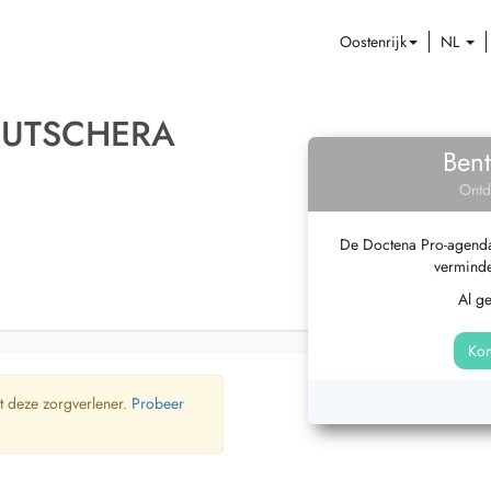
Oostenrijk
NL
KUTSCHERA
Bent
Ontd
De Doctena Pro-agenda 
verminde
Al g
Kom
t deze zorgverlener.
Probeer