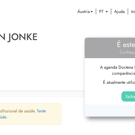
Áustria
PT
Ajuda
In
N JONKE
É est
Conheça
A agenda Doctena P
comparência
É atualmente util
Saiba
ofissional de saúde.
Tente
úde.