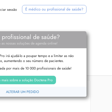
É médico ou profissional de saúde?
iciar sessão
e profissional de saúde?
 as nossas soluções de agenda online!
ro irá ajudá-lo a poupar tempo e a limitar as não
s, aumentando o seu número de pacientes.
izada por mais de 10 000 profissionais de saúde!
 mais sobre a solução Doctena Pro
ALTERAR UM PEDIDO