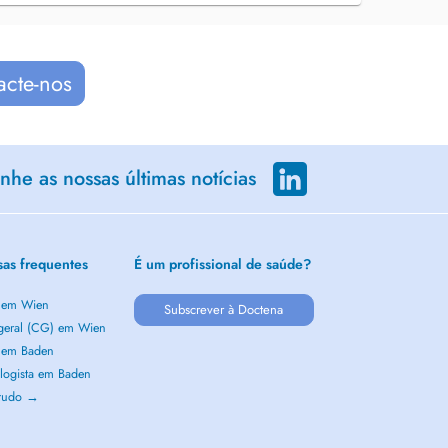
acte-nos
he as nossas últimas notícias
sas frequentes
É um profissional de saúde?
a em Wien
Subscrever à Doctena
 geral (CG) em Wien
a em Baden
logista em Baden
 tudo →