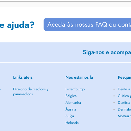
de ajuda?
Aceda às nossas FAQ ou cont
Siga-nos e acompan
Links úteis
Nós estamos lá
Pesqui
o
Diretório de médicos y
Luxemburgo
Dentist
paramédicos
Bélgica
Clínico
Alemanha
Dentist
Áustria
Dermato
Suíça
Mostrar
Holanda