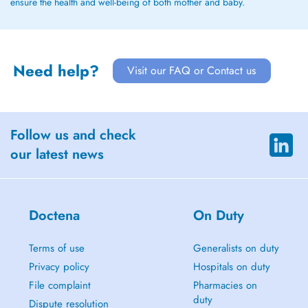
ensure the health and well-being of both mother and baby.
Need help?
Visit our FAQ or Contact us
Follow us and check
our latest news
Doctena
On Duty
Terms of use
Generalists on duty
Privacy policy
Hospitals on duty
File complaint
Pharmacies on
duty
Dispute resolution