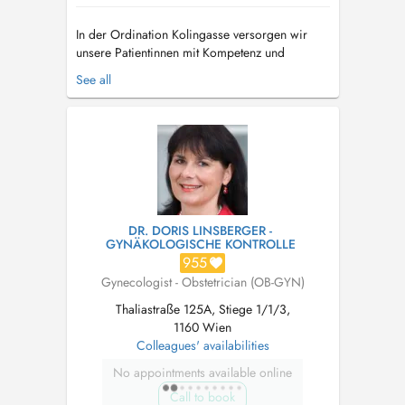
In der Ordination Kolingasse versorgen wir
unsere Patientinnen mit Kompetenz und
Freundlichkeit. In angenehmen Ambiente
See all
betreiben wir moderne Medizin. Wir erklären
die Dinge so, dass man sie versteht. Wir
sprechen auch Englisch und Polnisch. Erleben
Sie den Unterschied der Wahlarzt-Philosophie!
W...
DR. DORIS LINSBERGER -
GYNÄKOLOGISCHE KONTROLLE
955
Gynecologist - Obstetrician (OB-GYN)
Thaliastraße 125A, Stiege 1/1/3,
1160 Wien
Colleagues' availabilities
No appointments available online
Call to book