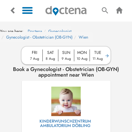
You are here:
Doctena
Gynecologist
Gynecologist - Obstetrician (OB-GYN)
Wien
FRI
SAT
SUN
MON
TUE
7 Aug
8 Aug
9 Aug
10 Aug
11 Aug
Book a Gynecologist - Obstetrician (OB-GYN)
appointment near Wien
KINDERWUNSCHZENTRUM
AMBULATORIUM DÖBLING