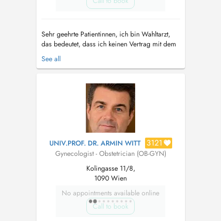
Call to book
Sehr geehrte Patientinnen, ich bin Wahltarzt,
das bedeutet, dass ich keinen Vertrag mit dem
gesetzlich Krankenkassen habe. Das bedeutet
See all
dass Sie in der Ordination eine Honrarnote
erhalten, die Sie bei Ihrer gesetzlichen
Krankenversicherung (GKK, SVA, BVA) zur
Refundierung einreichen können und d...
3121
UNIV.PROF. DR. ARMIN WITT
Gynecologist - Obstetrician (OB-GYN)
Kolingasse 11/8,
1090 Wien
No appointments available online
Call to book