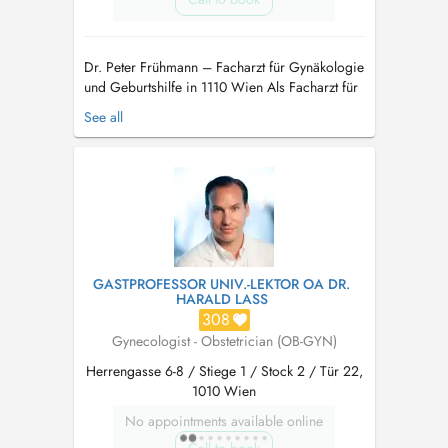
Dr. Peter Frühmann – Facharzt für Gynäkologie
und Geburtshilfe in 1110 Wien Als Facharzt für
Gynäkologie und Geburtshilfe stehe ich Ihnen
See all
bei Themen rund um Vorsorgeuntersuchungen,
Verhütung und Familienplanung zur Seite. Auf
unserer Website können Sie sich gern im
Vorfeld ausführlich mit unserem...
GASTPROFESSOR UNIV.-LEKTOR OA DR.
HARALD LASS
308
Gynecologist - Obstetrician (OB-GYN)
Herrengasse 6-8 / Stiege 1 / Stock 2 / Tür 22,
1010 Wien
No appointments available online