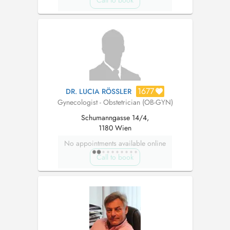
Call to book
1677
DR. LUCIA RÖSSLER
Gynecologist - Obstetrician (OB-GYN)
Schumanngasse 14/4,
1180 Wien
No appointments available online
Call to book